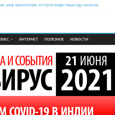
нах: шеф-приложение, которое видит вашу еду насквозь
 на полётах дронов и обучении детей становится главным тренд
орозилке: замороженные сливки меняют утренний ритуал
аставляет миллионы людей не забывать о самом важном креме 
: почему кокосовая вода с пребиотиками становится главным т
ЗНЕС
ИНТЕРНЕТ
ПОЛЕЗНОЕ
НОВОСТИ