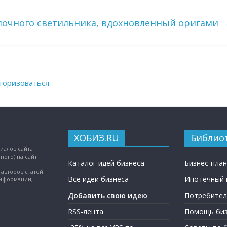
олочного светильника, вдохновленный оригами
торизоваться
.
ХОБИЗ.RU
Библио
иалов сайта
ного) на сайт
Каталог идей бизнеса
Бизнес-пла
авторов статей.
Все идеи бизнеса
Ипотечный 
информации,
Добавить свою идею
Потребител
RSS-лента
Помощь биз