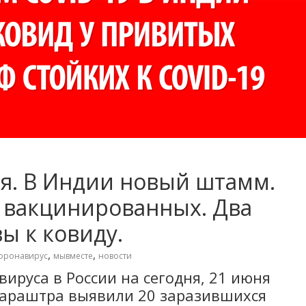
ня. В Индии новый штамм.
у вакцинированных. Два
ы к ковиду.
,
,
оронавирус
мывместе
новости
ируса в России на сегодня, 21 июня
хараштра выявили 20 заразившихся