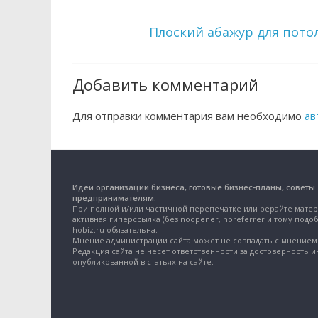
Плоский абажур для пот
Добавить комментарий
Для отправки комментария вам необходимо
ав
Идеи организации бизнеса, готовые бизнес-планы, советы
предпринимателям.
При полной и/или частичной перепечатке или рерайте матер
активная гиперссылка (без noopener, noreferrer и тому подоб
hobiz.ru обязательна.
Мнение администрации сайта может не совпадать с мнением 
Редакция сайта не несет ответственности за достоверность 
опубликованной в статьях на сайте.