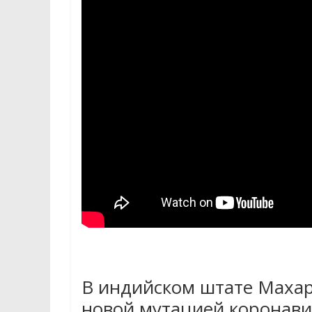
В индийском штате Маха
новой мутацией коронави