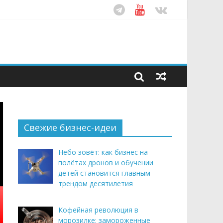
ом десятилетия
этим летом
рендом здорового питания
Свежие бизнес-идеи
Небо зовёт: как бизнес на
полётах дронов и обучении
детей становится главным
трендом десятилетия
Кофейная революция в
морозилке: замороженные