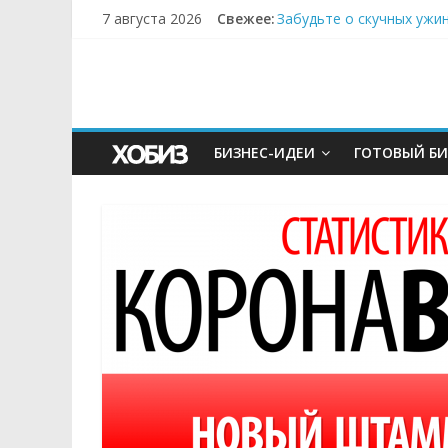
7 августа 2026
Свежее:
Забудьте о скучных ужи
Небо зовёт: как бизнес
Кофейная революция в м
Как простая наклейка з
Секрет супергидратации
БИЗНЕС-ИДЕИ
ГОТОВЫЙ БИ