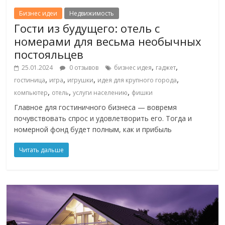
Бизнес идеи
Недвижимость
Гости из будущего: отель с
номерами для весьма необычных
постояльцев
,
,
25.01.2024
0 отзывов
бизнес идея
гаджет
,
,
,
,
гостиница
игра
игрушки
идея для крупного города
,
,
,
компьютер
отель
услуги населению
фишки
Главное для гостиничного бизнеса — вовремя
почувствовать спрос и удовлетворить его. Тогда и
номерной фонд будет полным, как и прибыль
Читать дальше