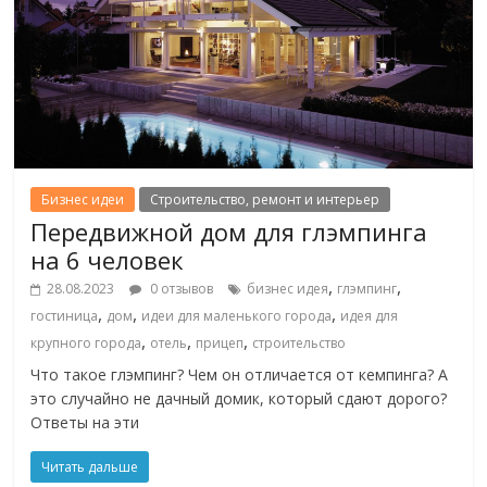
Бизнес идеи
Строительство, ремонт и интерьер
Передвижной дом для глэмпинга
на 6 человек
,
,
28.08.2023
0 отзывов
бизнес идея
глэмпинг
,
,
,
гостиница
дом
идеи для маленького города
идея для
,
,
,
крупного города
отель
прицеп
строительство
Что такое глэмпинг? Чем он отличается от кемпинга? А
это случайно не дачный домик, который сдают дорого?
Ответы на эти
Читать дальше