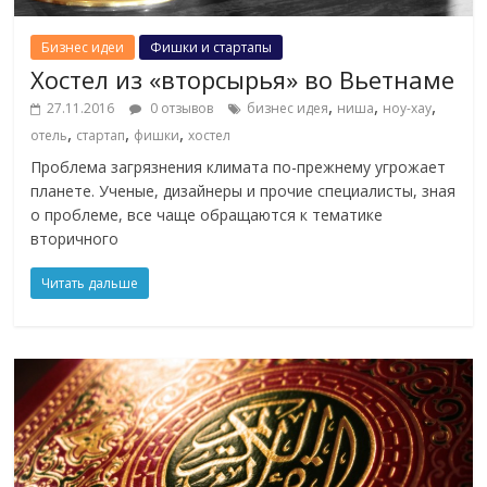
Бизнес идеи
Фишки и стартапы
Хостел из «вторсырья» во Вьетнаме
,
,
,
27.11.2016
0 отзывов
бизнес идея
ниша
ноу-хау
,
,
,
отель
стартап
фишки
хостел
Проблема загрязнения климата по-прежнему угрожает
планете. Ученые, дизайнеры и прочие специалисты, зная
о проблеме, все чаще обращаются к тематике
вторичного
Читать дальше