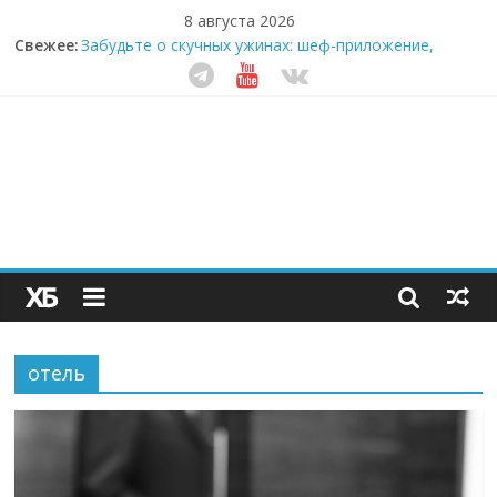
8 августа 2026
Секрет супергидратации: почему кокосовая вода с
Свежее:
пребиотиками становится главным трендом
здорового питания
Забудьте о скучных ужинах: шеф-приложение,
которое видит вашу еду насквозь
Небо зовёт: как бизнес на полётах дронов и
обучении детей становится главным трендом
десятилетия
Кофейная революция в морозилке: замороженные
сливки меняют утренний ритуал
Как простая наклейка заставляет миллионы людей
не забывать о самом важном креме этим летом
отель