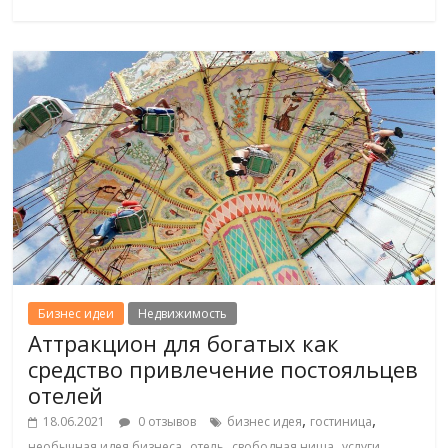
Бизнес идеи
Недвижимость
Аттракцион для богатых как
средство привлечение постояльцев
отелей
,
,
18.06.2021
0 отзывов
бизнес идея
гостиница
,
,
,
необычная идея бизнеса
отель
свободная ниша
услуги