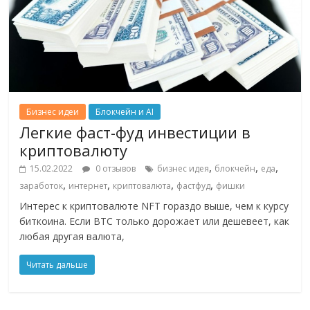
Бизнес идеи
Блокчейн и AI
Легкие фаст-фуд инвестиции в
криптовалюту
,
,
,
15.02.2022
0 отзывов
бизнес идея
блокчейн
еда
,
,
,
,
заработок
интернет
криптовалюта
фастфуд
фишки
Интерес к криптовалюте NFT гораздо выше, чем к курсу
биткоина. Если BTC только дорожает или дешевеет, как
любая другая валюта,
Читать дальше