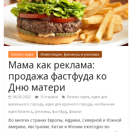
Бизнес идеи
Инвестиции, финансы и реклама
Мама как реклама:
продажа фастфуда ко
Дню матери
,
06.05.2022
0 отзывов
бизнес идея
идеи для
,
,
маленького города
идея для крупного города
необычная
,
,
,
идея бизнеса
реклама
фастфуд
фишки
Во многих странах Европы, Африки, Северной и Южной
Америки, Австралии, Китае и Японии ежегодно во