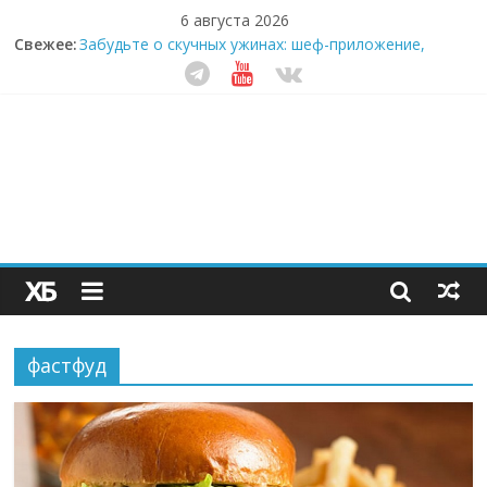
6 августа 2026
Секрет супергидратации: почему кокосовая вода с
Свежее:
пребиотиками становится главным трендом
здорового питания
Забудьте о скучных ужинах: шеф-приложение,
которое видит вашу еду насквозь
Небо зовёт: как бизнес на полётах дронов и
обучении детей становится главным трендом
десятилетия
Кофейная революция в морозилке: замороженные
сливки меняют утренний ритуал
Как простая наклейка заставляет миллионы людей
не забывать о самом важном креме этим летом
фастфуд