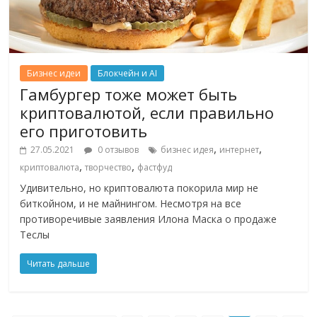
Бизнес идеи
Блокчейн и AI
Гамбургер тоже может быть
криптовалютой, если правильно
его приготовить
,
,
27.05.2021
0 отзывов
бизнес идея
интернет
,
,
криптовалюта
творчество
фастфуд
Удивительно, но криптовалюта покорила мир не
биткойном, и не майнингом. Несмотря на все
противоречивые заявления Илона Маска о продаже
Теслы
Читать дальше