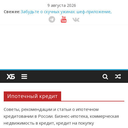
9 августа 2026
Свежее:
Забудьте о скучных ужинах: шеф-приложение,
которое видит вашу еду насквозь
Небо зовёт: как бизнес на полётах дронов и
обучении детей становится главным трендом
десятилетия
Кофейная революция в морозилке: замороженные
сливки меняют утренний ритуал
Как простая наклейка заставляет миллионы людей
не забывать о самом важном креме этим летом
Секрет супергидратации: почему кокосовая вода с
пребиотиками становится главным трендом
здорового питания
Ипотечный кредит
Советы, рекомендации и статьи о ипотечном
кредитовании в России. Бизнес-ипотека, коммерческая
недвижимость в кредит, кредит на покупку