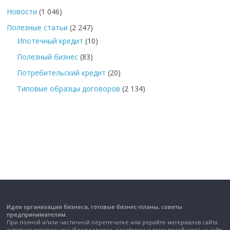
Новости
(1 046)
Полезные статьи
(2 247)
Ипотечный кредит
(10)
Полезный бизнес
(83)
Потребительский кредит
(20)
Типовые образцы договоров
(2 134)
Идеи организации бизнеса, готовые бизнес-планы, советы
предпринимателям.
При полной и/или частичной перепечатке или рерайте материалов сайта
активная гиперссылка (без noopener, noreferrer и тому подобного) на сайт