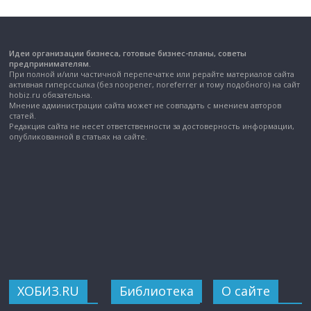
Идеи организации бизнеса, готовые бизнес-планы, советы
предпринимателям.
При полной и/или частичной перепечатке или рерайте материалов сайта
активная гиперссылка (без noopener, noreferrer и тому подобного) на сайт
hobiz.ru обязательна.
Мнение администрации сайта может не совпадать с мнением авторов
статей.
Редакция сайта не несет ответственности за достоверность информации,
опубликованной в статьях на сайте.
ХОБИЗ.RU
Библиотека
О сайте