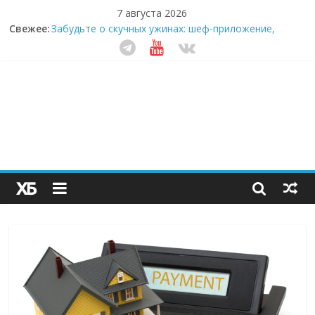
7 августа 2026
Свежее:
Забудьте о скучных ужинах: шеф-приложение,
которое видит вашу еду насквозь
Небо зовёт: как бизнес на полётах дронов и
обучении детей становится главным трендом
десятилетия
Кофейная революция в морозилке: замороженные
сливки меняют утренний ритуал
Как простая наклейка заставляет миллионы людей
не забывать о самом важном креме этим летом
Секрет супергидратации: почему кокосовая вода с
пребиотиками становится главным трендом
здорового питания