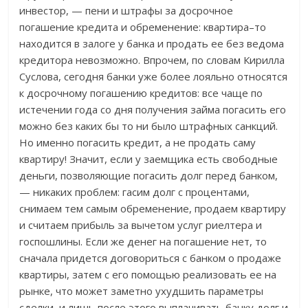
инвестор, — пени и штрафы за досрочное
погашение кредита и обременение: квартира–то
находится в залоге у банка и продать ее без ведома
кредитора невозможно. Впрочем, по словам Кирилла
Суслова, сегодня банки уже более лояльно относятся
к досрочному погашению кредитов: все чаще по
истечении года со дня получения займа погасить его
можно без каких бы то ни было штрафных санкций.
Но именно погасить кредит, а не продать саму
квартиру! Значит, если у заемщика есть свободные
деньги, позволяющие погасить долг перед банком,
— никаких проблем: гасим долг с процентами,
снимаем тем самым обременение, продаем квартиру
и считаем прибыль за вычетом услуг риелтера и
госпошлины. Если же денег на погашение нет, то
сначала придется договориться с банком о продаже
квартиры, затем с его помощью реализовать ее на
рынке, что может заметно ухудшить параметры
сделки, и лишь после этого выплачивать банку долг и