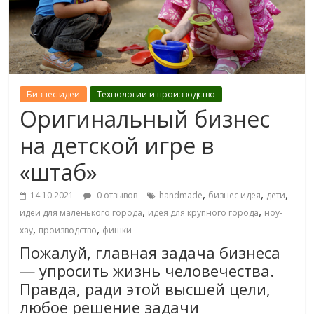
Бизнес идеи
Технологии и производство
Оригинальный бизнес
на детской игре в
«штаб»
,
,
,
14.10.2021
0 отзывов
handmade
бизнес идея
дети
,
,
идеи для маленького города
идея для крупного города
ноу-
,
,
хау
производство
фишки
Пожалуй, главная задача бизнеса
— упросить жизнь человечества.
Правда, ради этой высшей цели,
любое решение задачи