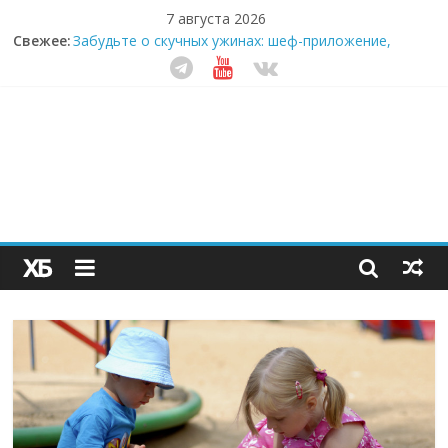
7 августа 2026
Свежее:
Забудьте о скучных ужинах: шеф-приложение,
которое видит вашу еду насквозь
Небо зовёт: как бизнес на полётах дронов и
обучении детей становится главным трендом
десятилетия
Кофейная революция в морозилке: замороженные
сливки меняют утренний ритуал
Как простая наклейка заставляет миллионы людей
не забывать о самом важном креме этим летом
Секрет супергидратации: почему кокосовая вода с
пребиотиками становится главным трендом
здорового питания