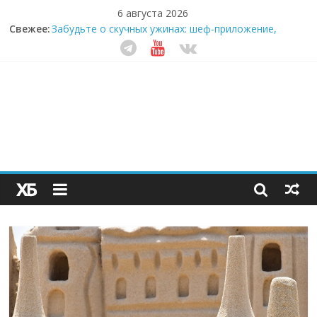
6 августа 2026
Секрет супергидратации: почему кокосовая вода с
Свежее:
пребиотиками становится главным трендом
здорового питания
Забудьте о скучных ужинах: шеф-приложение,
которое видит вашу еду насквозь
Небо зовёт: как бизнес на полётах дронов и
обучении детей становится главным трендом
десятилетия
Кофейная революция в морозилке: замороженные
сливки меняют утренний ритуал
Как простая наклейка заставляет миллионы людей
не забывать о самом важном креме этим летом