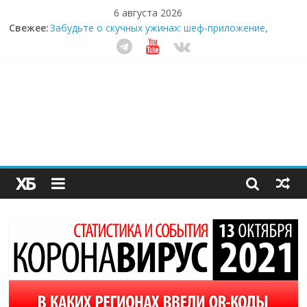
6 августа 2026
Свежее:
Забудьте о скучных ужинах: шеф-приложение,
которое видит вашу еду насквозь
Небо зовёт: как бизнес на полётах дронов и
обучении детей становится главным трендом
десятилетия
Кофейная революция в морозилке: замороженные
сливки меняют утренний ритуал
Как простая наклейка заставляет миллионы людей
не забывать о самом важном креме этим летом
Секрет супергидратации: почему кокосовая вода с
пребиотиками становится главным трендом
здорового питания