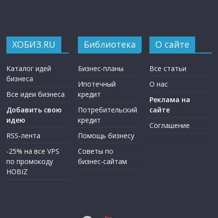
ХОБИЗ.RU
Библиотека
О сайте
Каталог идей
Бизнес-планы
Все статьи
бизнеса
Ипотечный
О нас
Все идеи бизнеса
кредит
Реклама на
Добавить свою
Потребительский
сайте
идею
кредит
Соглашение
RSS-лента
Помощь бизнесу
-25% на все VPS
Советы по
по промокоду
бизнес-сайтам
HOBIZ