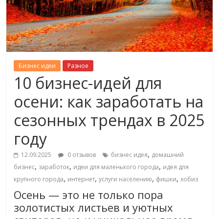
Бизнес идеи
Разное
10 бизнес-идей для
осени: как заработать на
сезонных трендах в 2025
году
,
12.09.2025
0 отзывов
бизнес идея
домашний
,
,
,
бизнес
заработок
идеи для маленького города
идея для
,
,
,
,
крупного города
интернет
услуги населению
фишки
хобиз
Осень — это не только пора
золотистых листьев и уютных