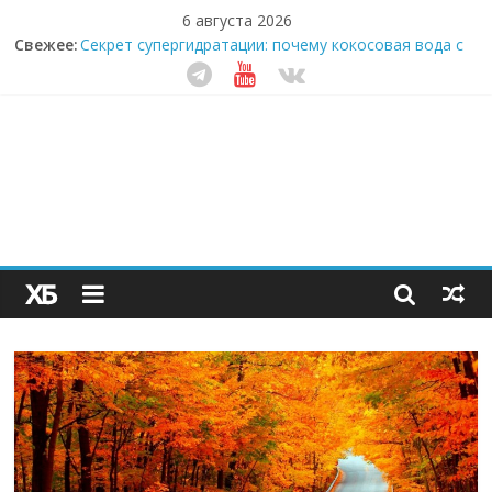
6 августа 2026
Как простая наклейка заставляет миллионы людей
Свежее:
не забывать о самом важном креме этим летом
Секрет супергидратации: почему кокосовая вода с
пребиотиками становится главным трендом
здорового питания
Забудьте о скучных ужинах: шеф-приложение,
которое видит вашу еду насквозь
Небо зовёт: как бизнес на полётах дронов и
обучении детей становится главным трендом
десятилетия
Кофейная революция в морозилке: замороженные
сливки меняют утренний ритуал