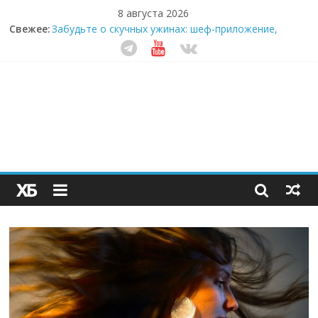
8 августа 2026
Свежее:
Забудьте о скучных ужинах: шеф-приложение,
которое видит вашу еду насквозь
Небо зовёт: как бизнес на полётах дронов и
обучении детей становится главным трендом
десятилетия
Кофейная революция в морозилке: замороженные
сливки меняют утренний ритуал
Как простая наклейка заставляет миллионы людей
не забывать о самом важном креме этим летом
Секрет супергидратации: почему кокосовая вода с
пребиотиками становится главным трендом
здорового питания