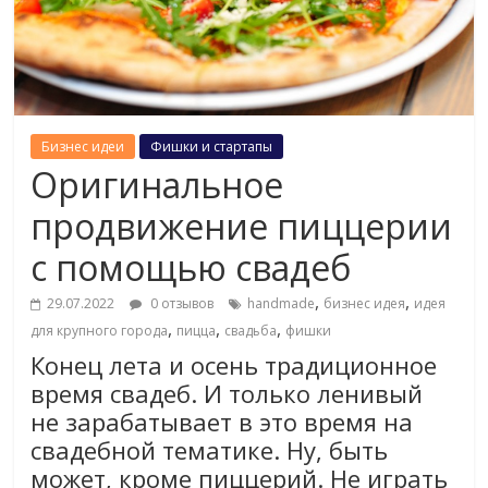
Бизнес идеи
Фишки и стартапы
Оригинальное
продвижение пиццерии
с помощью свадеб
,
,
29.07.2022
0 отзывов
handmade
бизнес идея
идея
,
,
,
для крупного города
пицца
свадьба
фишки
Конец лета и осень традиционное
время свадеб. И только ленивый
не зарабатывает в это время на
свадебной тематике. Ну, быть
может, кроме пиццерий. Не играть