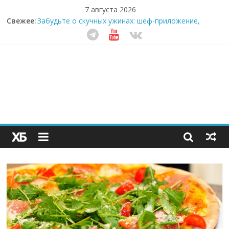
7 августа 2026
Свежее:
Забудьте о скучных ужинах: шеф-приложение,
которое видит вашу еду насквозь
Небо зовёт: как бизнес на полётах дронов и
обучении детей становится главным трендом
десятилетия
Кофейная революция в морозилке: замороженные
сливки меняют утренний ритуал
Как простая наклейка заставляет миллионы людей
не забывать о самом важном креме этим летом
Секрет супергидратации: почему кокосовая вода с
пребиотиками становится главным трендом
здорового питания