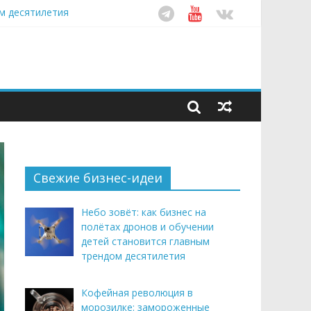
ом десятилетия
этим летом
рендом здорового питания
Свежие бизнес-идеи
Небо зовёт: как бизнес на
полётах дронов и обучении
детей становится главным
трендом десятилетия
Кофейная революция в
морозилке: замороженные