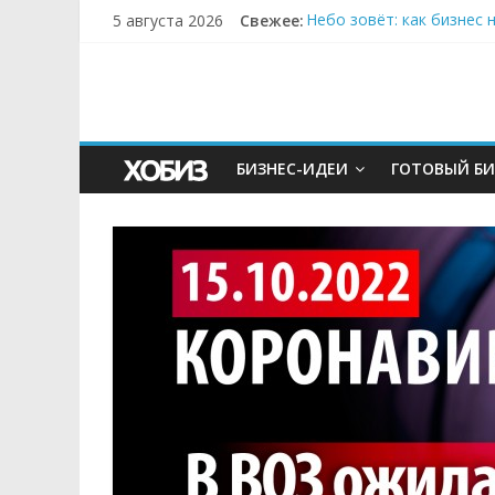
5 августа 2026
Свежее:
Небо зовёт: как бизнес
Кофейная революция в м
Как простая наклейка з
Секрет супергидратации
Забудьте о скучных ужи
БИЗНЕС-ИДЕИ
ГОТОВЫЙ БИ