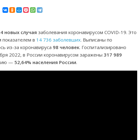
84 новых случая
заболевания коронавирусом COVID-19. Это
 показателем в
14 736 заболевших
. Выписаны по
ось из-за коронавируса
98 человек
. Госпитализировано
ября 2022, в России коронавирусом заражены
317 989
ацию —
52,64% населения России
.