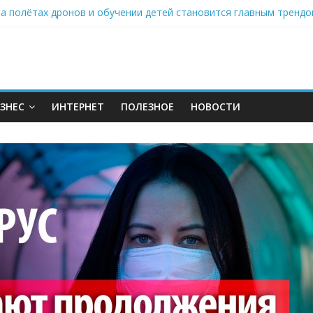
 на полётах дронов и обучении детей становится главным тренд
орозилке: замороженные сливки меняют утренний ритуал
аставляет миллионы людей не забывать о самом важном креме 
: почему кокосовая вода с пребиотиками становится главным т
нах: шеф-приложение, которое видит вашу еду насквозь
ЗНЕС
ИНТЕРНЕТ
ПОЛЕЗНОЕ
НОВОСТИ