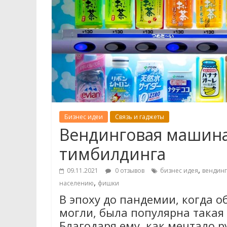
Бизнес идеи
Связь и гаджеты
Вендинговая машина
тимбилдинга
,
09.11.2021
0 отзывов
бизнес идея
вендинг
,
населению
фишки
В эпоху до пандемии, когда о
могли, была популярна такая
Благодаря ему, как мечтало 