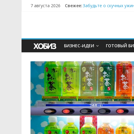
7 августа 2026
Свежее:
Забудьте о скучных ужи
Небо зовёт: как бизнес
Кофейная революция в м
Как простая наклейка з
Секрет супергидратации
БИЗНЕС-ИДЕИ
ГОТОВЫЙ БИ