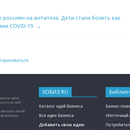
 россиян на антитела. Дети стали болеть как
мии COVID-19.
→
торизоваться
.
ХОБИЗ.RU
Библио
иалов сайта
ного) на сайт
Каталог идей бизнеса
Бизнес-пла
авторов статей.
Все идеи бизнеса
Ипотечный 
информации,
Добавить свою идею
Потребител