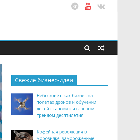
ом десятилетия
этим летом
рендом здорового питания
Свежие бизнес-идеи
Небо зовёт: как бизнес на
полётах дронов и обучении
детей становится главным
трендом десятилетия
Кофейная революция в
морозилке: замороженные