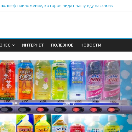
нах: шеф-приложение, которое видит вашу еду насквозь
 на полётах дронов и обучении детей становится главным тренд
орозилке: замороженные сливки меняют утренний ритуал
аставляет миллионы людей не забывать о самом важном креме 
: почему кокосовая вода с пребиотиками становится главным т
ЗНЕС
ИНТЕРНЕТ
ПОЛЕЗНОЕ
НОВОСТИ