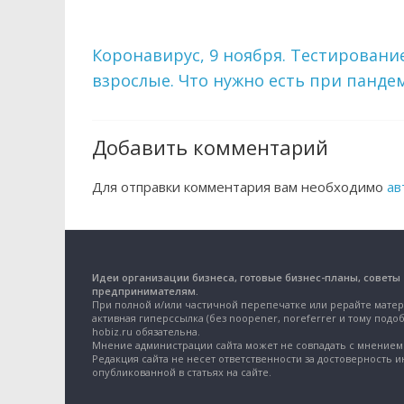
Коронавирус, 9 ноября. Тестирование
взрослые. Что нужно есть при панде
Добавить комментарий
Для отправки комментария вам необходимо
ав
Идеи организации бизнеса, готовые бизнес-планы, советы
предпринимателям.
При полной и/или частичной перепечатке или рерайте матер
активная гиперссылка (без noopener, noreferrer и тому подоб
hobiz.ru обязательна.
Мнение администрации сайта может не совпадать с мнением 
Редакция сайта не несет ответственности за достоверность 
опубликованной в статьях на сайте.