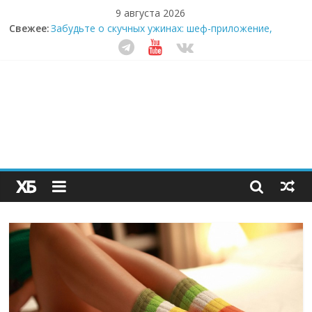
9 августа 2026
Секрет супергидратации: почему кокосовая вода с
Свежее:
пребиотиками становится главным трендом
здорового питания
Забудьте о скучных ужинах: шеф-приложение,
которое видит вашу еду насквозь
Небо зовёт: как бизнес на полётах дронов и
обучении детей становится главным трендом
десятилетия
Кофейная революция в морозилке: замороженные
сливки меняют утренний ритуал
Как простая наклейка заставляет миллионы людей
не забывать о самом важном креме этим летом