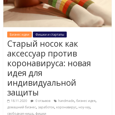
Бизнес идеи
Фишки и стартапы
Старый носок как
аксессуар против
коронавируса: новая
идея для
индивидуальной
защиты
,
,
18.11.2020
0 отзывов
handmade
бизнес идея
,
,
,
,
домашний бизнес
заработок
коронавирус
ноу-хау
,
свободная ниша
фишки