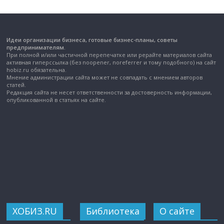
Идеи организации бизнеса, готовые бизнес-планы, советы
предпринимателям.
При полной и/или частичной перепечатке или рерайте материалов сайта
активная гиперссылка (без noopener, noreferrer и тому подобного) на сайт
hobiz.ru обязательна.
Мнение администрации сайта может не совпадать с мнением авторов
статей.
Редакция сайта не несет ответственности за достоверность информации,
опубликованной в статьях на сайте.
ХОБИЗ.RU
Библиотека
О сайте