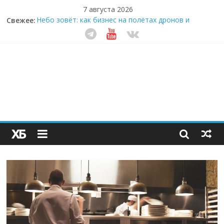
7 августа 2026
Свежее:
Небо зовёт: как бизнес на полётах дронов и
обучении детей становится главным трендом
десятилетия
Кофейная революция в морозилке: замороженные
сливки меняют утренний ритуал
Как простая наклейка заставляет миллионы людей
не забывать о самом важном креме этим летом
Секрет супергидратации: почему кокосовая вода с
пребиотиками становится главным трендом
здорового питания
Забудьте о скучных ужинах: шеф-приложение,
которое видит вашу еду насквозь