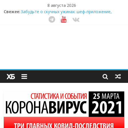
8 августа 2026
Свежее:
Забудьте о скучных ужинах: шеф-приложение,
которое видит вашу еду насквозь
Небо зовёт: как бизнес на полётах дронов и
обучении детей становится главным трендом
десятилетия
Кофейная революция в морозилке: замороженные
сливки меняют утренний ритуал
Как простая наклейка заставляет миллионы людей
не забывать о самом важном креме этим летом
Секрет супергидратации: почему кокосовая вода с
пребиотиками становится главным трендом
здорового питания