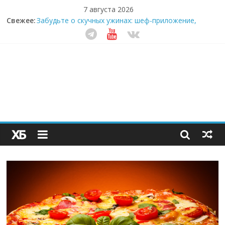
7 августа 2026
Свежее:
Забудьте о скучных ужинах: шеф-приложение,
которое видит вашу еду насквозь
Небо зовёт: как бизнес на полётах дронов и
обучении детей становится главным трендом
десятилетия
Кофейная революция в морозилке: замороженные
сливки меняют утренний ритуал
Как простая наклейка заставляет миллионы людей
не забывать о самом важном креме этим летом
Секрет супергидратации: почему кокосовая вода с
пребиотиками становится главным трендом
здорового питания