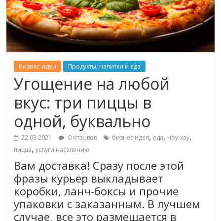
Бизнес идеи
Продукты, напитки и еда
Угощение на любой
вкус: три пиццы в
одной, буквально
,
,
,
22.03.2021
0 отзывов
бизнес идея
еда
ноу-хау
,
пицца
услуги населению
Вам доставка! Сразу после этой
фразы курьер выкладывает
коробки, ланч-боксы и прочие
упаковки с заказанным. В лучшем
случае, все это размещается в