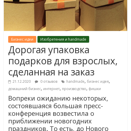
Бизнес идеи
Изобретения и handmade
Дорогая упаковка
подарков для взрослых,
сделанная на заказ
,
,
21.12.2020
0 отзывов
handmade
бизнес идея
,
,
,
домашний бизнес
интернет
производство
фишки
Вопреки ожиданию некоторых,
состоявшаяся большая пресс-
конференция возвестила о
приближении новогодних
праздников. То есть, до Нового