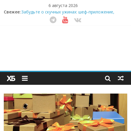
6 августа 2026
Секрет супергидратации: почему кокосовая вода с
Свежее:
пребиотиками становится главным трендом
здорового питания
Забудьте о скучных ужинах: шеф-приложение,
которое видит вашу еду насквозь
Небо зовёт: как бизнес на полётах дронов и
обучении детей становится главным трендом
десятилетия
Кофейная революция в морозилке: замороженные
сливки меняют утренний ритуал
Как простая наклейка заставляет миллионы людей
не забывать о самом важном креме этим летом