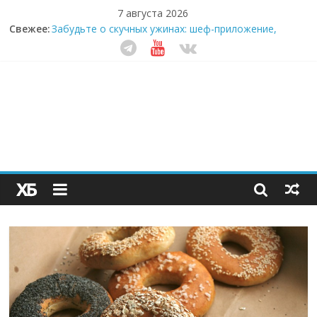
7 августа 2026
Секрет супергидратации: почему кокосовая вода с
Свежее:
пребиотиками становится главным трендом
здорового питания
Забудьте о скучных ужинах: шеф-приложение,
которое видит вашу еду насквозь
Небо зовёт: как бизнес на полётах дронов и
обучении детей становится главным трендом
десятилетия
Кофейная революция в морозилке: замороженные
сливки меняют утренний ритуал
Как простая наклейка заставляет миллионы людей
не забывать о самом важном креме этим летом