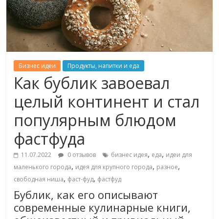
Бизнес идеи
Продукты, напитки и еда
Как бублик завоевал
целый континент и стал
популярным блюдом
фастфуда
,
,
11.07.2022
0 отзывов
бизнес идея
еда
идеи для
,
,
,
маленького города
идея для крупного города
разное
,
,
свободная ниша
фаст-фуд
фастфуд
Бублик, как его описывают
современные кулинарные книги,