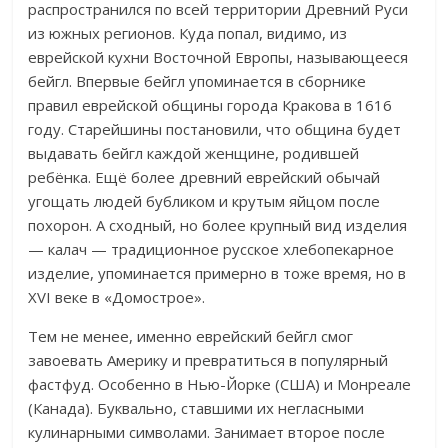
распространился по всей территории Древний Руси
из южных регионов. Куда попал, видимо, из
еврейской кухни Восточной Европы, называющееся
бейгл. Впервые бейгл упоминается в сборнике
правил еврейской общины города Кракова в 1616
году. Старейшины постановили, что община будет
выдавать бейгл каждой женщине, родившей
ребёнка. Ещё более древний еврейский обычай
угощать людей бубликом и крутым яйцом после
похорон. А сходный, но более крупный вид изделия
— калач — традиционное русское хлебопекарное
изделие, упоминается примерно в тоже время, но в
XVI веке в «Домострое».
Тем не менее, именно еврейский бейгл смог
завоевать Америку и превратиться в популярный
фастфуд. Особенно в Нью-Йорке (США) и Монреале
(Канада). Буквально, ставшими их негласными
кулинарными символами. Занимает второе после