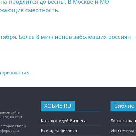
лна продлится до весны. В Москве и МО
нижающие смертность.
ктября. Более 8 миллионов заболевших россиян
торизоваться
.
ХОБИЗ.RU
Библио
иалов сайта
ного) на сайт
Каталог идей бизнеса
Бизнес-пла
авторов статей.
Все идеи бизнеса
Ипотечный 
информации,