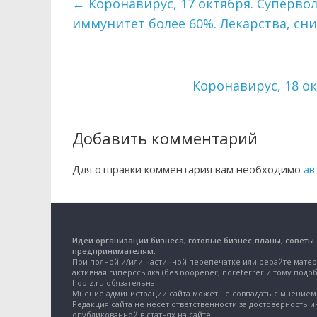
←
Коронавирус, 17 октября. Суперво
иммунитет более 60%. Лекарства, с
Коронавирус, 18 о
Добавить комментарий
Для отправки комментария вам необходимо
ав
Идеи организации бизнеса, готовые бизнес-планы, советы
предпринимателям.
При полной и/или частичной перепечатке или рерайте матер
активная гиперссылка (без noopener, noreferrer и тому подоб
hobiz.ru обязательна.
Мнение администрации сайта может не совпадать с мнением 
Редакция сайта не несет ответственности за достоверность 
опубликованной в статьях на сайте.