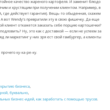
стойное качество жареного картофеля. И заменит блюдо
рячим и хрустящим при получении клиентом. Например, в
, где действует гарантия). Вещь-то обыденная, скажем
? А вот Wendy’s превратили эту в свою фишечку. Да еще
ой клиент откажется заказать себе порцию картошечки?
подловить? Ну, это как с доставкой — если не успеем за
д ли маркетинг у них зря ест свой гамбургер, а клиенты
 прочего ку-ка-ре-ку.
открытию бизнеса
,
дной, буквально
,
льных бизнес-идей, как заработать с помощью трусов
.