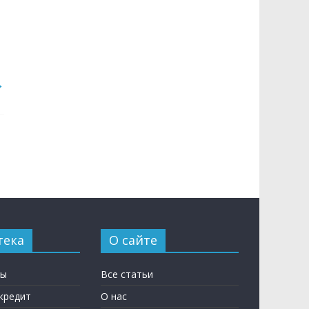
→
тека
О сайте
ны
Все статьи
кредит
О нас