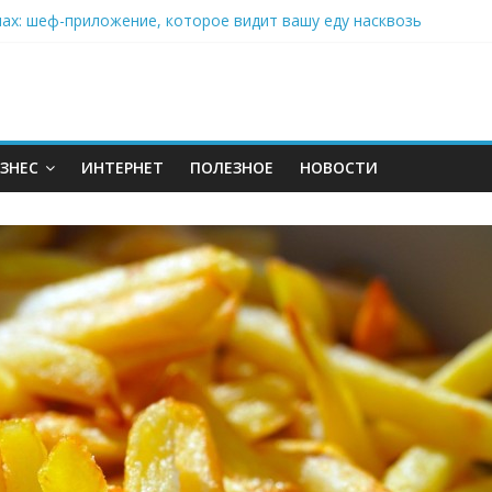
нах: шеф-приложение, которое видит вашу еду насквозь
 на полётах дронов и обучении детей становится главным тренд
орозилке: замороженные сливки меняют утренний ритуал
аставляет миллионы людей не забывать о самом важном креме 
: почему кокосовая вода с пребиотиками становится главным т
ЗНЕС
ИНТЕРНЕТ
ПОЛЕЗНОЕ
НОВОСТИ