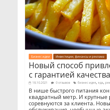
Бизнес идеи
Инвестиции, финансы и реклама
Новый способ привле
с гарантией качеств
,
,
18.10.2021
0 отзывов
бизнес идея
еда
ре
В нише быстрого питания кон
квадратный метр. И крупные 
соревнуются за клиента. Нов
обслуживания, необычные ак