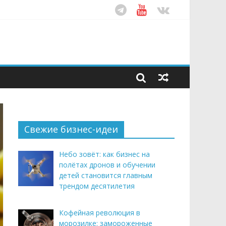
ом десятилетия
этим летом
рендом здорового питания
Свежие бизнес-идеи
Небо зовёт: как бизнес на
полётах дронов и обучении
детей становится главным
трендом десятилетия
Кофейная революция в
морозилке: замороженные