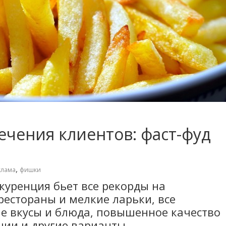
чения клиентов: фаст-фуд
а
,
клама
фишки
куренция бьет все рекорды на
рестораны и мелкие ларьки, все
ые вкусы и блюда, повышенное качество
ции и другие варианты