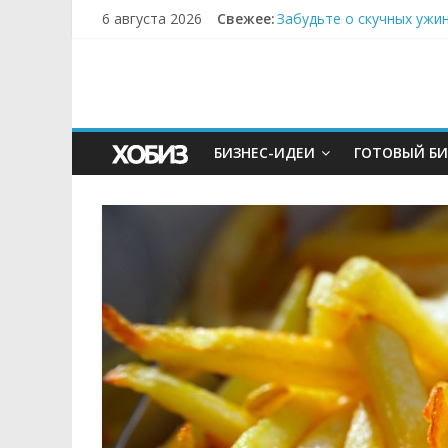
6 августа 2026
Свежее:
Забудьте о скучных ужи
Небо зовёт: как бизнес
Кофейная революция в м
Как простая наклейка з
Секрет супергидратации
БИЗНЕС-ИДЕИ
ГОТОВЫЙ БИ