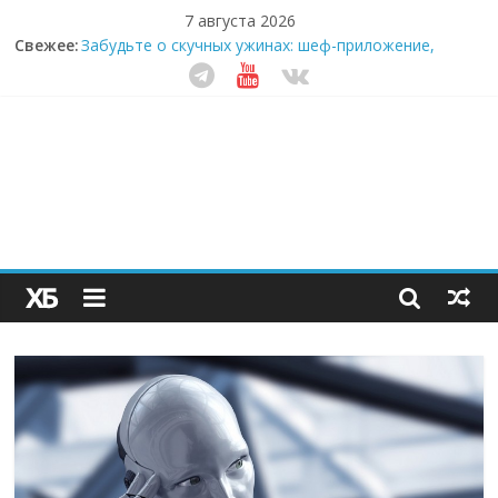
7 августа 2026
Секрет супергидратации: почему кокосовая вода с
Свежее:
пребиотиками становится главным трендом
здорового питания
Забудьте о скучных ужинах: шеф-приложение,
которое видит вашу еду насквозь
Небо зовёт: как бизнес на полётах дронов и
обучении детей становится главным трендом
десятилетия
Кофейная революция в морозилке: замороженные
сливки меняют утренний ритуал
Как простая наклейка заставляет миллионы людей
не забывать о самом важном креме этим летом