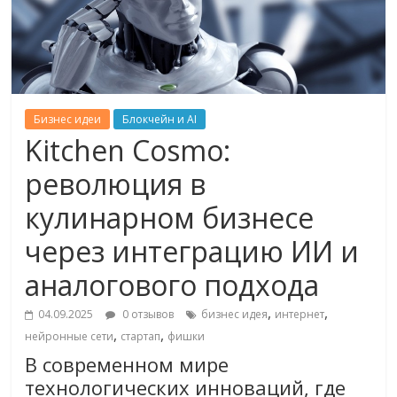
Бизнес идеи
Блокчейн и AI
Kitchen Cosmo:
революция в
кулинарном бизнесе
через интеграцию ИИ и
аналогового подхода
,
,
04.09.2025
0 отзывов
бизнес идея
интернет
,
,
нейронные сети
стартап
фишки
В современном мире
технологических инноваций, где