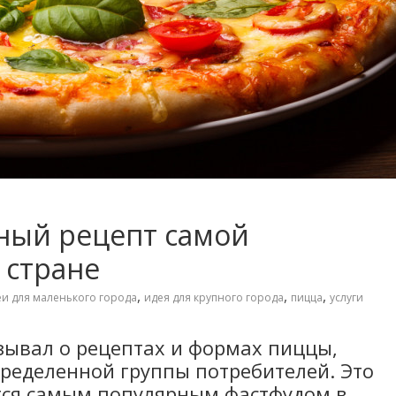
ный рецепт самой
 стране
,
,
,
еи для маленького города
идея для крупного города
пицца
услуги
азывал о рецептах и формах пиццы,
ределенной группы потребителей. Это
ется самым популярным фастфудом в