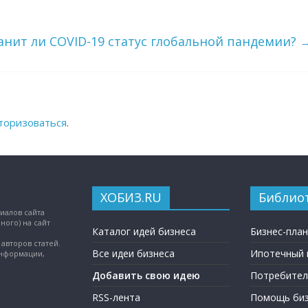
ранит ли COVID-19 статус глобальной пандемии?
торизоваться
.
ХОБИЗ.RU
Библио
иалов сайта
ного) на сайт
Каталог идей бизнеса
Бизнес-пла
авторов статей.
Все идеи бизнеса
Ипотечный 
информации,
Добавить свою идею
Потребител
RSS-лента
Помощь биз