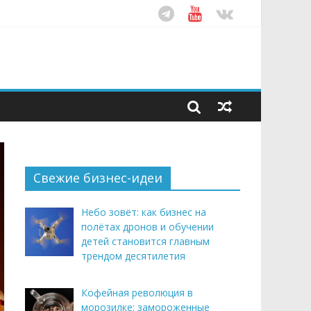
ом десятилетия
этим летом
рендом здорового питания
Свежие бизнес-идеи
Небо зовёт: как бизнес на
полётах дронов и обучении
детей становится главным
трендом десятилетия
Кофейная революция в
морозилке: замороженные