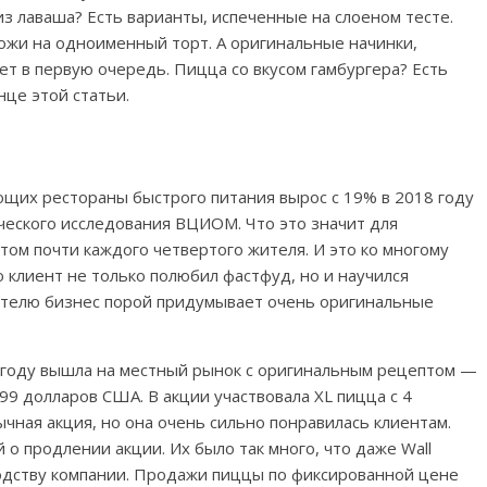
из лаваша? Есть варианты, испеченные на слоеном тесте.
ожи на одноименный торт. А оригинальные начинки,
ует в первую очередь. Пицца со вкусом гамбургера? Есть
нце этой статьи.
ющих рестораны быстрого питания вырос с 19% в 2018 году
ического исследования ВЦИОМ. Что это значит для
том почти каждого четвертого жителя. И это ко многому
о клиент не только полюбил фастфуд, но и научился
бителю бизнес порой придумывает очень оригинальные
22 году вышла на местный рынок с оригинальным рецептом —
99 долларов США. В акции участвовала XL пицца с 4
ычная акция, но она очень сильно понравилась клиентам.
о продлении акции. Их было так много, что даже Wall
оводству компании. Продажи пиццы по фиксированной цене