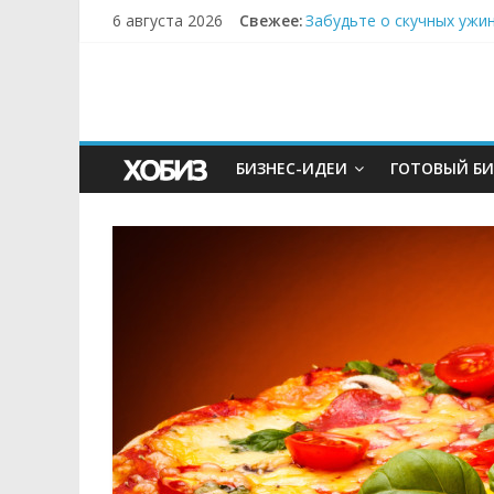
6 августа 2026
Свежее:
Забудьте о скучных ужи
Небо зовёт: как бизнес
Кофейная революция в м
Как простая наклейка з
Секрет супергидратации
БИЗНЕС-ИДЕИ
ГОТОВЫЙ БИ