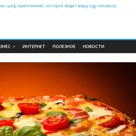
нах: шеф-приложение, которое видит вашу еду насквозь
 на полётах дронов и обучении детей становится главным тренд
орозилке: замороженные сливки меняют утренний ритуал
аставляет миллионы людей не забывать о самом важном креме 
: почему кокосовая вода с пребиотиками становится главным т
ЗНЕС
ИНТЕРНЕТ
ПОЛЕЗНОЕ
НОВОСТИ