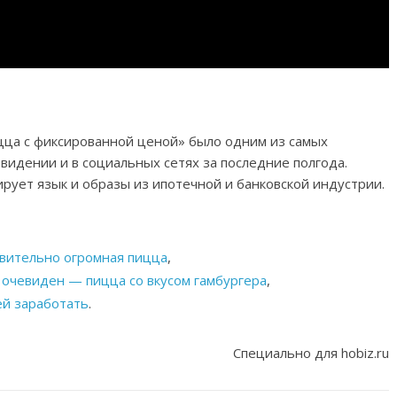
цца с фиксированной ценой» было одним из самых
идении и в социальных сетях за последние полгода.
ирует язык и образы из ипотечной и банковской индустрии.
твительно огромная пицца
,
 очевиден — пицца со вкусом гамбургера
,
ей заработать
.
Специально для hobiz.ru