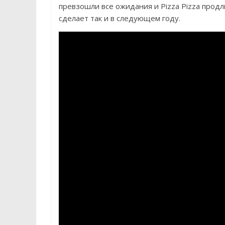
превзошли все ожидания и Pizza Pizza продл
сделает так и в следующем году.