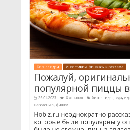
Бизнес идеи
Инвестиции, финансы и реклама
Пожалуй, оригиналь
популярной пиццы в
,
,
26.01.2023
0 отзывов
бизнес идея
еда
ид
,
населению
фишки
Hobiz.ru неоднократно расск
которые были популярны у оп
было не сложно, пицца явля