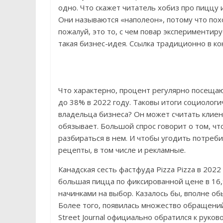
одно. Что скажет читатель хобиз про пиццу 
Они называются «наполеон», потому что пох
пожалуй, это то, с чем повар экспериментир
такая бизнес-идея. Ссылка традиционно в ко
Что характерно, процент регулярно посеща
до 38% в 2022 году. Таковы итоги социолог
владельца бизнеса? Он может считать клиен
обязывает. Большой спрос говорит о том, чт
разбираться в нем. И чтобы угодить потре
рецепты, в том числе и рекламные.
Канадская сесть фастфуда Pizza Pizza в 20
большая пицца по фиксированной цене в 16,
начинками на выбор. Казалось бы, вполне об
Более того, появилась множество обращений 
Street Journal официально обратился к рук