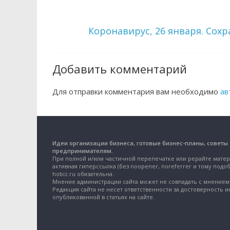
Коронавирус, 26 января. Сох
Добавить комментарий
Для отправки комментария вам необходимо
ав
Идеи организации бизнеса, готовые бизнес-планы, советы
предпринимателям.
При полной и/или частичной перепечатке или рерайте матер
активная гиперссылка (без noopener, noreferrer и тому подоб
hobiz.ru обязательна.
Мнение администрации сайта может не совпадать с мнением 
Редакция сайта не несет ответственности за достоверность 
опубликованной в статьях на сайте.