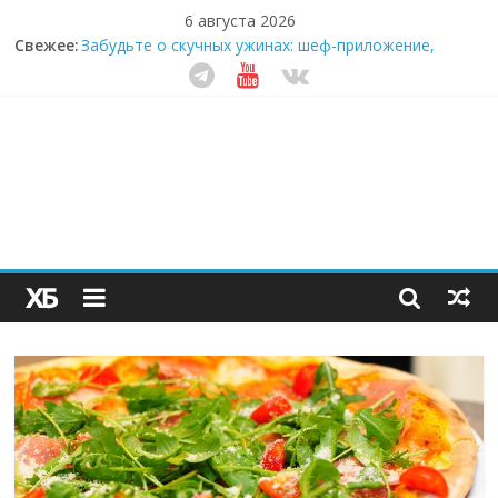
6 августа 2026
Свежее:
Забудьте о скучных ужинах: шеф-приложение,
которое видит вашу еду насквозь
Небо зовёт: как бизнес на полётах дронов и
обучении детей становится главным трендом
десятилетия
Кофейная революция в морозилке: замороженные
сливки меняют утренний ритуал
Как простая наклейка заставляет миллионы людей
не забывать о самом важном креме этим летом
Секрет супергидратации: почему кокосовая вода с
пребиотиками становится главным трендом
здорового питания