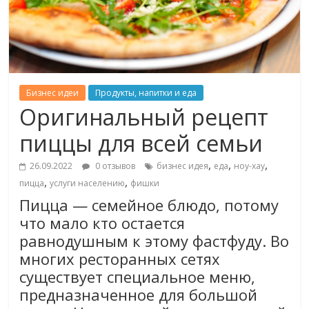
Бизнес идеи
Продукты, напитки и еда
Оригинальный рецепт
пиццы для всей семьи
,
,
,
26.09.2022
0 отзывов
бизнес идея
еда
ноу-хау
,
,
пицца
услуги населению
фишки
Пицца — семейное блюдо, потому
что мало кто остается
равнодушным к этому фастфуду. Во
многих ресторанных сетях
существует специальное меню,
предназначенное для большой