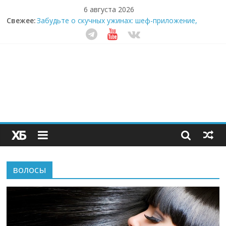
6 августа 2026
Свежее:
Забудьте о скучных ужинах: шеф-приложение,
которое видит вашу еду насквозь
Небо зовёт: как бизнес на полётах дронов и
обучении детей становится главным трендом
десятилетия
Кофейная революция в морозилке: замороженные
сливки меняют утренний ритуал
Как простая наклейка заставляет миллионы людей
не забывать о самом важном креме этим летом
Секрет супергидратации: почему кокосовая вода с
пребиотиками становится главным трендом
здорового питания
волосы