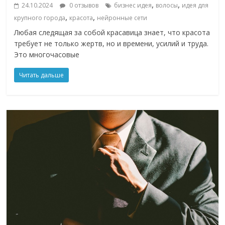
,
,
24.10.2024
0 отзывов
бизнес идея
волосы
идея для
,
,
крупного города
красота
нейронные сети
Любая следящая за собой красавица знает, что красота
требует не только жертв, но и времени, усилий и труда.
Это многочасовые
Читать дальше