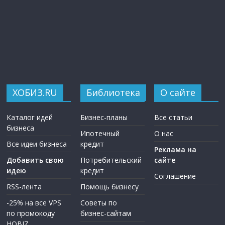
ХОБИЗ.RU
Библиотека
О сайте
Каталог идей
Бизнес-планы
Все статьи
бизнеса
Ипотечный
О нас
Все идеи бизнеса
кредит
Реклама на
Добавить свою
Потребительский
сайте
идею
кредит
Соглашение
RSS-лента
Помощь бизнесу
-25% на все VPS
Советы по
по промокоду
бизнес-сайтам
HOBIZ