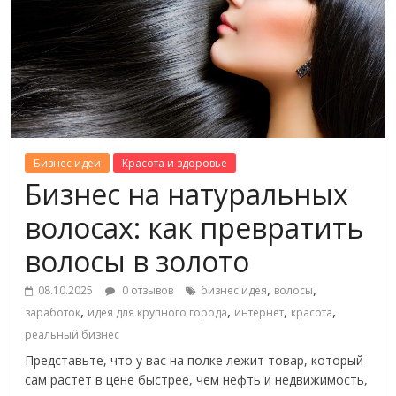
Бизнес идеи
Красота и здоровье
Бизнес на натуральных
волосах: как превратить
волосы в золото
,
,
08.10.2025
0 отзывов
бизнес идея
волосы
,
,
,
,
заработок
идея для крупного города
интернет
красота
реальный бизнес
Представьте, что у вас на полке лежит товар, который
сам растет в цене быстрее, чем нефть и недвижимость,