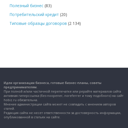
Полезный бизнес
(83)
Потребительский кредит
(20)
Типовые образцы договоров
(2 134)
Идеи организации бизнеса, готовые бизнес-планы, советы
предпринимателям.
При полной и/или частичной перепечатке или рерайте материалов сайта
активная гиперссылка (без noopener, noreferrer и тому подобного) на сайт
hobiz.ru обязательна.
Мнение администрации сайта может не совпадать с мнением авторов
статей.
Редакция сайта не несет ответственности за достоверность информации,
опубликованной в статьях на сайте.