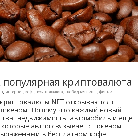
к популярная криптовалюта
,
,
,
,
,
йн
интернет
кофе
криптовалюта
свободная ниша
фишки
 криптовалюты NFT открываются с
океном. Потому что каждый новый
сства, недвижимость, автомобиль и ещё
которые автор связывает с токеном.
выраженный в бесплатном кофе.