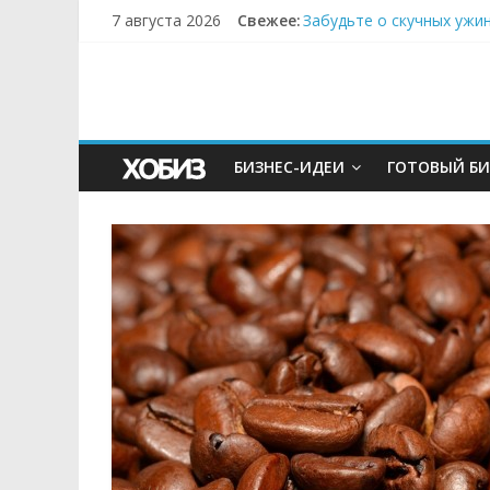
7 августа 2026
Свежее:
Забудьте о скучных ужи
Небо зовёт: как бизнес
Кофейная революция в м
Как простая наклейка з
Секрет супергидратации
БИЗНЕС-ИДЕИ
ГОТОВЫЙ БИ