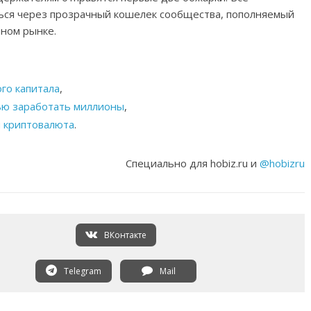
ься через прозрачный кошелек сообщества, пополняемый
чном рынке.
го капитала
,
щью заработать миллионы
,
я криптовалюта
.
Специально для hobiz.ru и
@hobizru
ВКонтакте
Telegram
Mail