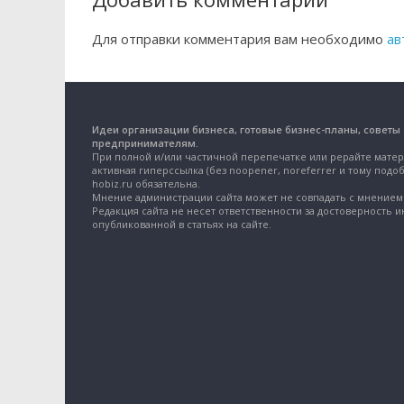
Для отправки комментария вам необходимо
ав
Идеи организации бизнеса, готовые бизнес-планы, советы
предпринимателям.
При полной и/или частичной перепечатке или рерайте матер
активная гиперссылка (без noopener, noreferrer и тому подоб
hobiz.ru обязательна.
Мнение администрации сайта может не совпадать с мнением 
Редакция сайта не несет ответственности за достоверность 
опубликованной в статьях на сайте.