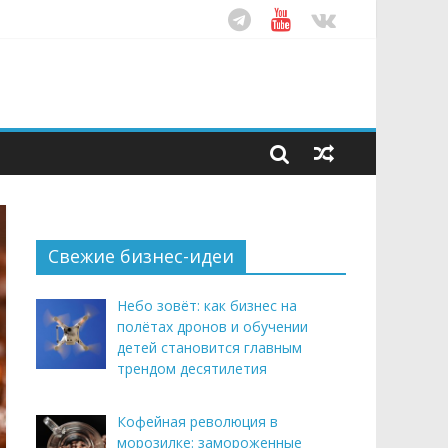
ом десятилетия
этим летом
рендом здорового питания
Свежие бизнес-идеи
Небо зовёт: как бизнес на
полётах дронов и обучении
детей становится главным
трендом десятилетия
Кофейная революция в
морозилке: замороженные