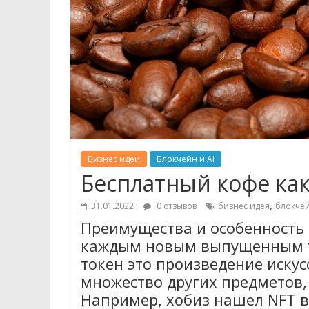
Бизнес идеи
Блокчейн и AI
Бесплатный кофе ка
,
31.01.2022
0 отзывов
бизнес идея
блокче
Преимущества и особенность
каждым новым выпущенным т
токен это произведение иску
множество других предметов, 
Например, хобиз нашел NFT 