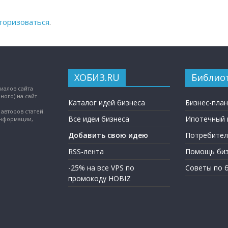
торизоваться
.
ХОБИЗ.RU
Библио
иалов сайта
ного) на сайт
Каталог идей бизнеса
Бизнес-пла
авторов статей.
Все идеи бизнеса
Ипотечный 
информации,
Добавить свою идею
Потребител
RSS-лента
Помощь биз
-25% на все VPS по
Советы по 
промокоду HOBIZ