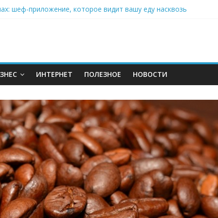
нах: шеф-приложение, которое видит вашу еду насквозь
 на полётах дронов и обучении детей становится главным тренд
орозилке: замороженные сливки меняют утренний ритуал
аставляет миллионы людей не забывать о самом важном креме 
: почему кокосовая вода с пребиотиками становится главным т
ЗНЕС
ИНТЕРНЕТ
ПОЛЕЗНОЕ
НОВОСТИ