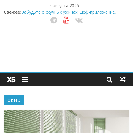
5 августа 2026
Свежее:
Забудьте о скучных ужинах: шеф-приложение,
которое видит вашу еду насквозь
Небо зовёт: как бизнес на полётах дронов и
обучении детей становится главным трендом
десятилетия
Кофейная революция в морозилке: замороженные
сливки меняют утренний ритуал
Как простая наклейка заставляет миллионы людей
не забывать о самом важном креме этим летом
Секрет супергидратации: почему кокосовая вода с
пребиотиками становится главным трендом
здорового питания
окно