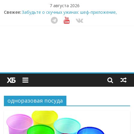
7 августа 2026
Свежее:
Забудьте о скучных ужинах: шеф-приложение,
которое видит вашу еду насквозь
Небо зовёт: как бизнес на полётах дронов и
обучении детей становится главным трендом
десятилетия
Кофейная революция в морозилке: замороженные
сливки меняют утренний ритуал
Как простая наклейка заставляет миллионы людей
не забывать о самом важном креме этим летом
Секрет супергидратации: почему кокосовая вода с
пребиотиками становится главным трендом
здорового питания
одноразовая посуда