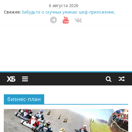
6 августа 2026
Секрет супергидратации: почему кокосовая вода с
Свежее:
пребиотиками становится главным трендом
здорового питания
Забудьте о скучных ужинах: шеф-приложение,
которое видит вашу еду насквозь
Небо зовёт: как бизнес на полётах дронов и
обучении детей становится главным трендом
десятилетия
Кофейная революция в морозилке: замороженные
сливки меняют утренний ритуал
Как простая наклейка заставляет миллионы людей
не забывать о самом важном креме этим летом
бизнес-план