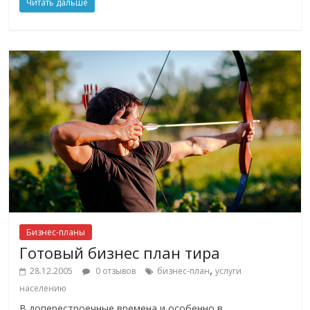
Читать дальше
Бизнес-планы
Готовый бизнес план тира
,
28.12.2005
0 отзывов
бизнес-план
услуги
населению
В доперестроечные времена и особенно в