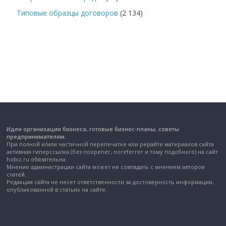
Типовые образцы договоров
(2 134)
Идеи организации бизнеса, готовые бизнес-планы, советы
предпринимателям.
При полной и/или частичной перепечатке или рерайте материалов сайта
активная гиперссылка (без noopener, noreferrer и тому подобного) на сайт
hobiz.ru обязательна.
Мнение администрации сайта может не совпадать с мнением авторов
статей.
Редакция сайта не несет ответственности за достоверность информации,
опубликованной в статьях на сайте.