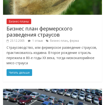
Бизнес-планы
Бизнес план фермерского
разведения страусов
,
23.12.2005
1 отзыв
бизнес-план
ферма
Страусоводство, или фермерское разведение страусов,
практиковалось издавна. Второе рождение отрасль
пережила в 80-е годы XX века, тогда низкокалорийное
мясо страуса
Читать дальше