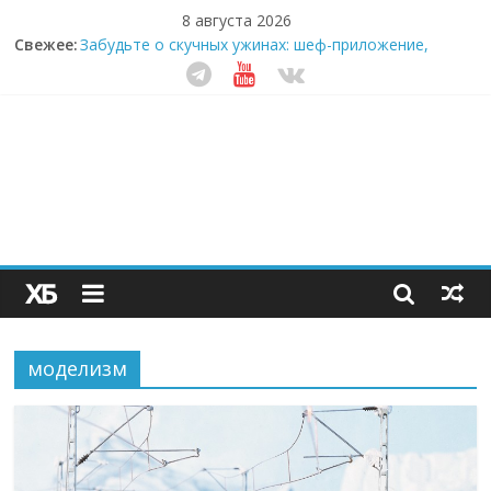
8 августа 2026
Свежее:
Забудьте о скучных ужинах: шеф-приложение,
которое видит вашу еду насквозь
Небо зовёт: как бизнес на полётах дронов и
обучении детей становится главным трендом
десятилетия
Кофейная революция в морозилке: замороженные
сливки меняют утренний ритуал
Как простая наклейка заставляет миллионы людей
не забывать о самом важном креме этим летом
Секрет супергидратации: почему кокосовая вода с
пребиотиками становится главным трендом
здорового питания
моделизм