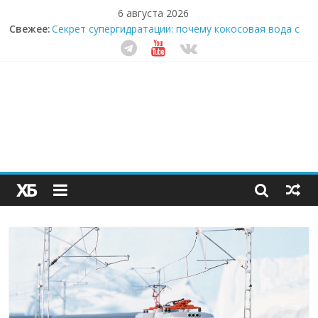
6 августа 2026
Свежее:
Секрет супергидратации: почему кокосовая вода с
пребиотиками становится главным трендом
здорового питания
Забудьте о скучных ужинах: шеф-приложение,
которое видит вашу еду насквозь
Небо зовёт: как бизнес на полётах дронов и
обучении детей становится главным трендом
десятилетия
Кофейная революция в морозилке: замороженные
сливки меняют утренний ритуал
Как простая наклейка заставляет миллионы людей
не забывать о самом важном креме этим летом