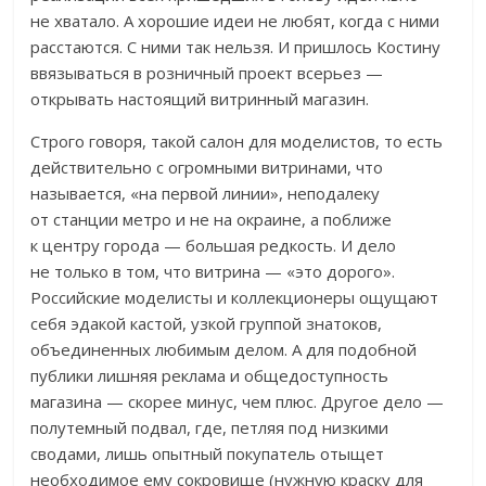
не хватало. А хорошие идеи не любят, когда с ними
расстаются. С ними так нельзя. И пришлось Костину
ввязываться в розничный проект всерьез —
открывать настоящий витринный магазин.
Строго говоря, такой салон для моделистов, то есть
действительно с огромными витринами, что
называется, «на первой линии», неподалеку
от станции метро и не на окраине, а поближе
к центру города — большая редкость. И дело
не только в том, что витрина — «это дорого».
Российские моделисты и коллекционеры ощущают
себя эдакой кастой, узкой группой знатоков,
объединенных любимым делом. А для подобной
публики лишняя реклама и общедоступность
магазина — скорее минус, чем плюс. Другое дело —
полутемный подвал, где, петляя под низкими
сводами, лишь опытный покупатель отыщет
необходимое ему сокровище (нужную краску для