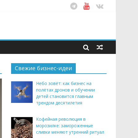
ом десятилетия
этим летом
рендом здорового питания
Свежие бизнес-идеи
Небо зовёт: как бизнес на
полётах дронов и обучении
детей становится главным
трендом десятилетия
Кофейная революция в
морозилке: замороженные
сливки меняют утренний ритуал