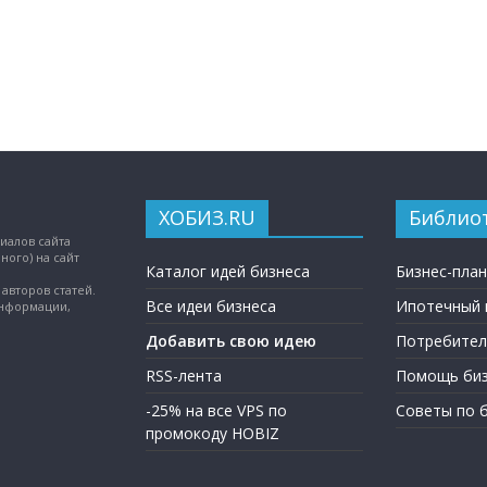
ХОБИЗ.RU
Библио
иалов сайта
ного) на сайт
Каталог идей бизнеса
Бизнес-пла
авторов статей.
Все идеи бизнеса
Ипотечный 
информации,
Добавить свою идею
Потребител
RSS-лента
Помощь биз
-25% на все VPS по
Советы по 
промокоду HOBIZ