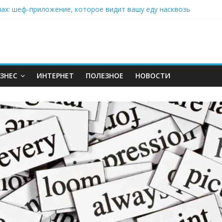
нах: шеф-приложение, которое видит вашу еду насквозь
 на полётах дронов и обучении детей становится главным тренд
орозилке: замороженные сливки меняют утренний ритуал
аставляет миллионы людей не забывать о самом важном креме 
: почему кокосовая вода с пребиотиками становится главным т
ЗНЕС
ИНТЕРНЕТ
ПОЛЕЗНОЕ
НОВОСТИ