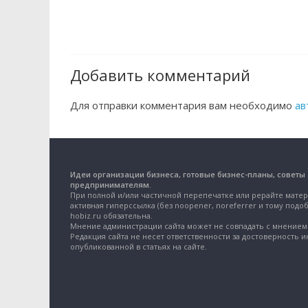
Добавить комментарий
Для отправки комментария вам необходимо
ав
Идеи организации бизнеса, готовые бизнес-планы, советы
предпринимателям.
При полной и/или частичной перепечатке или рерайте матер
активная гиперссылка (без noopener, noreferrer и тому подоб
hobiz.ru обязательна.
Мнение администрации сайта может не совпадать с мнением 
Редакция сайта не несет ответственности за достоверность 
опубликованной в статьях на сайте.