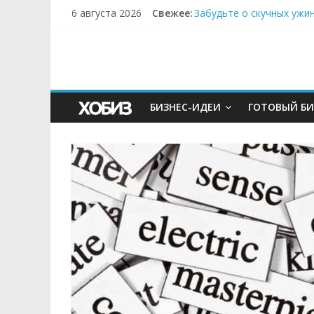
6 августа 2026
Свежее:
Забудьте о скучных ужи
Небо зовёт: как бизнес
Кофейная революция в м
Как простая наклейка з
Секрет супергидратации
БИЗНЕС-ИДЕИ
ГОТОВЫЙ БИ