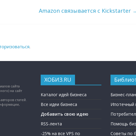
Amazon связывается с Kickstarter
торизоваться
.
ХОБИЗ.RU
Библио
иалов сайта
ного) на сайт
Каталог идей бизнеса
Бизнес-пла
авторов статей.
Все идеи бизнеса
Ипотечный 
информации,
Добавить свою идею
Потребител
RSS-лента
Помощь биз
-25% на все VPS по
Советы по 