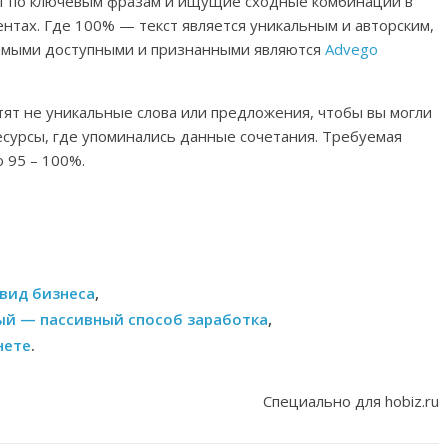
т по ключевым фразам и ищущие сходные комбинации в
ентах. Где 100% — текст является уникальным и авторским,
самыми доступными и признанными являются
Advego
ят не уникальные слова или предложения, чтобы вы могли
ресурсы, где упоминались данные сочетания. Требуемая
 95 – 100%.
 вид бизнеса
,
ый — пассивный способ заработка
,
нете
.
Специально для hobiz.ru