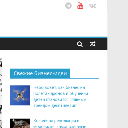
ом десятилетия
этим летом
рендом здорового питания
Свежие бизнес-идеи
Небо зовёт: как бизнес на
полётах дронов и обучении
детей становится главным
трендом десятилетия
Кофейная революция в
морозилке: замороженные