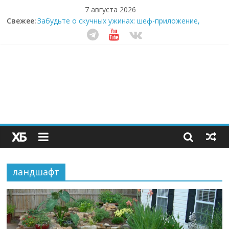
7 августа 2026
Свежее:
Забудьте о скучных ужинах: шеф-приложение,
которое видит вашу еду насквозь
Небо зовёт: как бизнес на полётах дронов и
обучении детей становится главным трендом
десятилетия
Кофейная революция в морозилке: замороженные
сливки меняют утренний ритуал
Как простая наклейка заставляет миллионы людей
не забывать о самом важном креме этим летом
Секрет супергидратации: почему кокосовая вода с
пребиотиками становится главным трендом
здорового питания
ландшафт