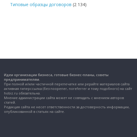
Типовые образцы договоров
(2 134)
Идеи организации бизнеса, готовые бизнес-планы, советы
предпринимателям.
При полной и/или частичной перепечатке или рерайте материалов сайта
активная гиперссылка (без noopener, noreferrer и тому подобного) на сайт
hobiz.ru обязательна.
Мнение администрации сайта может не совпадать с мнением авторов
статей.
Редакция сайта не несет ответственности за достоверность информации,
опубликованной в статьях на сайте.