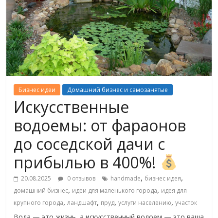
Бизнес идеи
Домашний бизнес и самозанятые
Искусственные
водоемы: от фараонов
до соседской дачи с
прибылью в 400%!
,
,
20.08.2025
0 отзывов
handmade
бизнес идея
,
,
домашний бизнес
идеи для маленького города
идея для
,
,
,
,
крупного города
ландшафт
пруд
услуги населению
участок
Вода — это жизнь, а искусственный водоем — это ваша