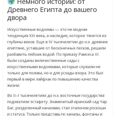
Немного истории: от
Древнего Египта до вашего
двора
Искусственные водоемы — это не модная
тенденция XXI века, а наследие, которое тянется из
глубины веков. Еще в IV тысячелетии до н.э. древние
египтяне, уставшие от бесконечных песков, решили
разбавить пейзаж водой. По приказу Рамсеса III
были созданы величественные сады с
искусственными водоемами, которые служили не
только для полива, но и для услады взора. Это был
первый в мире лайфхак по повышению качества
жизни.
Во II–I тысячелетиях до н.э. восточные государства
подхватили эстафету. Знаменитый иранский сад Чар
Баг, разделенный каналами, стал эталоном роскоши
и статуса. Только представьте: каналы, фонтаны и