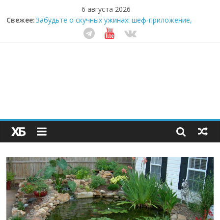
6 августа 2026
Свежее:
Забудьте о скучных ужинах: шеф-приложение,
которое видит вашу еду насквозь
Небо зовёт: как бизнес на полётах дронов и
обучении детей становится главным трендом
десятилетия
Кофейная революция в морозилке: замороженные
сливки меняют утренний ритуал
Как простая наклейка заставляет миллионы людей
не забывать о самом важном креме этим летом
Секрет супергидратации: почему кокосовая вода с
пребиотиками становится главным трендом
здорового питания