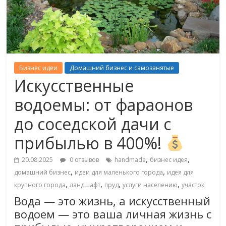
Бизнес идеи
Домашний бизнес и самозанятые
Искусственные
водоемы: от фараонов
до соседской дачи с
прибылью в 400%!
,
,
20.08.2025
0 отзывов
handmade
бизнес идея
,
,
домашний бизнес
идеи для маленького города
идея для
,
,
,
,
крупного города
ландшафт
пруд
услуги населению
участок
Вода — это жизнь, а искусственный
водоем — это ваша личная жизнь с