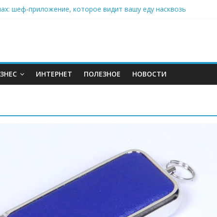
нах: шеф-приложение, которое видит вашу еду насквозь
 на полётах дронов и обучении детей становится главным тренд
орозилке: замороженные сливки меняют утренний ритуал
аставляет миллионы людей не забывать о самом важном креме 
: почему кокосовая вода с пребиотиками становится главным т
ЗНЕС
ИНТЕРНЕТ
ПОЛЕЗНОЕ
НОВОСТИ