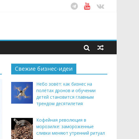
ом десятилетия
этим летом
рендом здорового питания
Свежие бизнес-идеи
Небо зовёт: как бизнес на
полётах дронов и обучении
детей становится главным
трендом десятилетия
Кофейная революция в
морозилке: замороженные
сливки меняют утренний ритуал