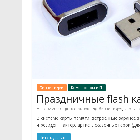
Бизнес идеи
Компьютеры и IT
Праздничные flash к
,
17.02.2009
0 отзывов
бизнес идея
карты п
В системе карты памяти, встроенные заранее 
-президент, актер, артист, сказочные герои (д
Читать дальше