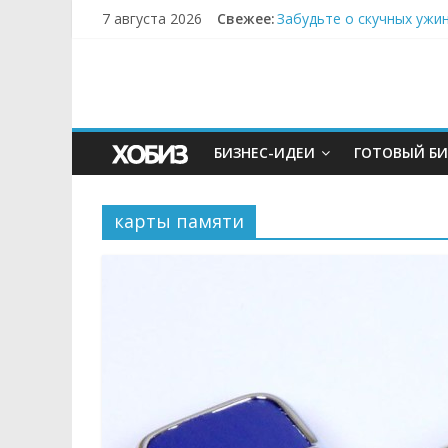
7 августа 2026
Свежее:
Забудьте о скучных ужи
Небо зовёт: как бизнес
Кофейная революция в м
Как простая наклейка з
Секрет супергидратации
БИЗНЕС-ИДЕИ
ГОТОВЫЙ БИ
карты памяти