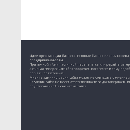
Идеи организации бизнеса, готовые бизнес-планы, советы
предпринимателям.
При полной и/или частичной перепечатке или рерайте матер
активная гиперссылка (без noopener, noreferrer и тому подоб
hobiz.ru обязательна.
Мнение администрации сайта может не совпадать с мнением 
Редакция сайта не несет ответственности за достоверность 
опубликованной в статьях на сайте.