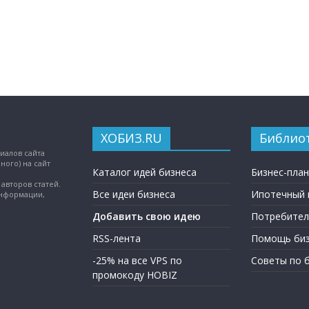
ХОБИЗ.RU
Библио
иалов сайта
ного) на сайт
Каталог идей бизнеса
Бизнес-пла
авторов статей.
Все идеи бизнеса
Ипотечный 
информации,
Добавить свою идею
Потребител
RSS-лента
Помощь биз
-25% на все VPS по
Советы по 
промокоду HOBIZ