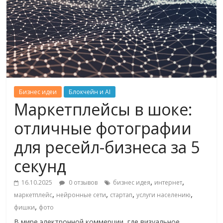
Бизнес идеи
Блокчейн и AI
Маркетплейсы в шоке:
отличные фотографии
для ресейл-бизнеса за 5
секунд
,
,
16.10.2025
0 отзывов
бизнес идея
интернет
,
,
,
,
маркетплейс
нейронные сети
стартап
услуги населению
,
фишки
фото
В мире электронной коммерции, где визуальное