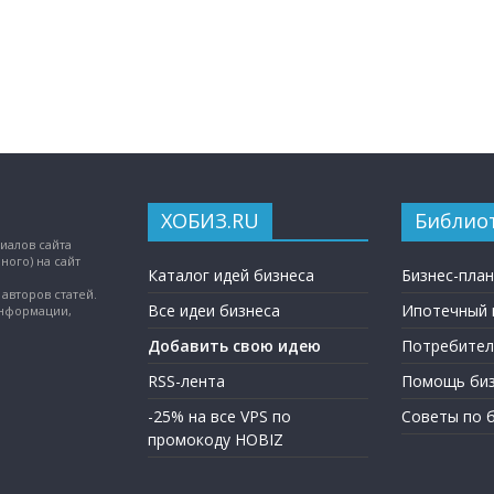
ХОБИЗ.RU
Библио
иалов сайта
ного) на сайт
Каталог идей бизнеса
Бизнес-пла
авторов статей.
Все идеи бизнеса
Ипотечный 
информации,
Добавить свою идею
Потребител
RSS-лента
Помощь биз
-25% на все VPS по
Советы по 
промокоду HOBIZ