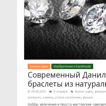
Бизнес идеи
Изобретения и handmade
Современный Данила
браслеты из натура
,
09.06.2023
0 отзывов
бизнес идея
домашн
,
,
,
интернет
камень
услуги населению
фишки
Хобби, увлечения и просто мастерские самоде