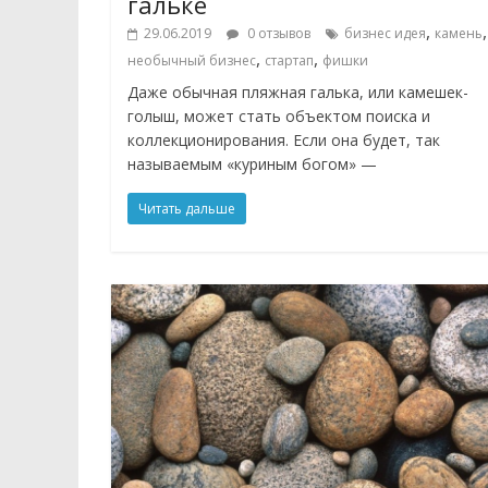
гальке
,
,
29.06.2019
0 отзывов
бизнес идея
камень
,
,
необычный бизнес
стартап
фишки
Даже обычная пляжная галька, или камешек-
голыш, может стать объектом поиска и
коллекционирования. Если она будет, так
называемым «куриным богом» —
Читать дальше