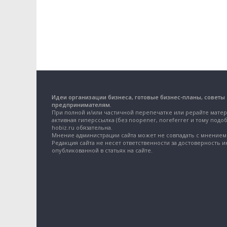
Идеи организации бизнеса, готовые бизнес-планы, советы
предпринимателям.
При полной и/или частичной перепечатке или рерайте матер
активная гиперссылка (без noopener, noreferrer и тому подоб
hobiz.ru обязательна.
Мнение администрации сайта может не совпадать с мнением 
Редакция сайта не несет ответственности за достоверность 
опубликованной в статьях на сайте.