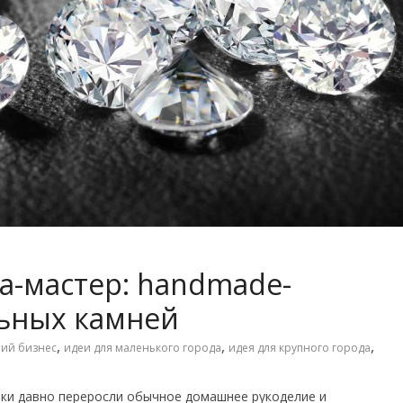
-мастер: handmade-
льных камней
,
,
,
ий бизнес
идеи для маленького города
идея для крупного города
лки давно переросли обычное домашнее рукоделие и