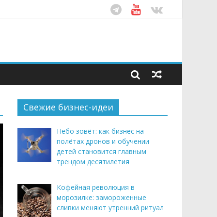
ом десятилетия
этим летом
рендом здорового питания
Свежие бизнес-идеи
Небо зовёт: как бизнес на
полётах дронов и обучении
детей становится главным
трендом десятилетия
Кофейная революция в
морозилке: замороженные
сливки меняют утренний ритуал