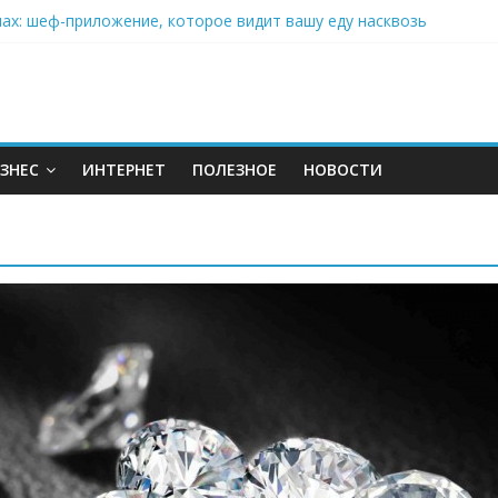
нах: шеф-приложение, которое видит вашу еду насквозь
 на полётах дронов и обучении детей становится главным тренд
орозилке: замороженные сливки меняют утренний ритуал
аставляет миллионы людей не забывать о самом важном креме 
: почему кокосовая вода с пребиотиками становится главным т
ЗНЕС
ИНТЕРНЕТ
ПОЛЕЗНОЕ
НОВОСТИ