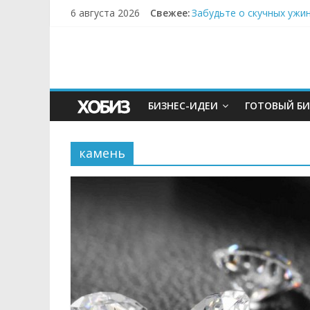
6 августа 2026
Свежее:
Забудьте о скучных ужи
Небо зовёт: как бизнес
Кофейная революция в м
Как простая наклейка з
Секрет супергидратации
БИЗНЕС-ИДЕИ
ГОТОВЫЙ БИ
камень