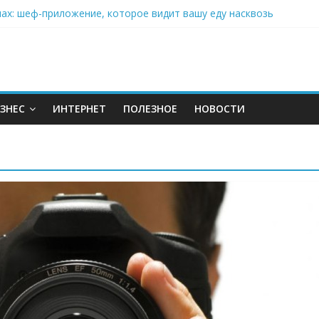
нах: шеф-приложение, которое видит вашу еду насквозь
 на полётах дронов и обучении детей становится главным тренд
орозилке: замороженные сливки меняют утренний ритуал
аставляет миллионы людей не забывать о самом важном креме 
: почему кокосовая вода с пребиотиками становится главным т
ЗНЕС
ИНТЕРНЕТ
ПОЛЕЗНОЕ
НОВОСТИ