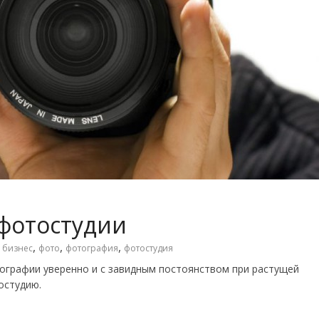
 фотостудии
,
,
,
 бизнес
фото
фотография
фотостудия
ографии уверенно и с завидным постоянством при растущей
остудию.