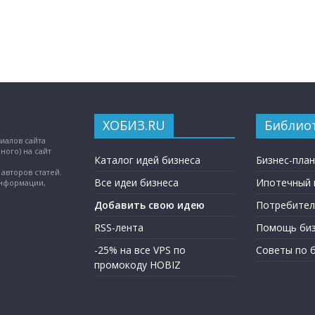
ХОБИЗ.RU
Библио
иалов сайта
ного) на сайт
Каталог идей бизнеса
Бизнес-пла
авторов статей.
Все идеи бизнеса
Ипотечный 
информации,
Добавить свою идею
Потребител
RSS-лента
Помощь биз
-25% на все VPS по
Советы по 
промокоду HOBIZ