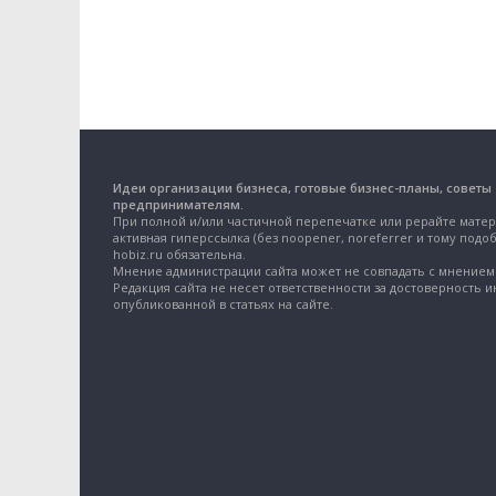
Идеи организации бизнеса, готовые бизнес-планы, советы
предпринимателям.
При полной и/или частичной перепечатке или рерайте матер
активная гиперссылка (без noopener, noreferrer и тому подоб
hobiz.ru обязательна.
Мнение администрации сайта может не совпадать с мнением 
Редакция сайта не несет ответственности за достоверность 
опубликованной в статьях на сайте.