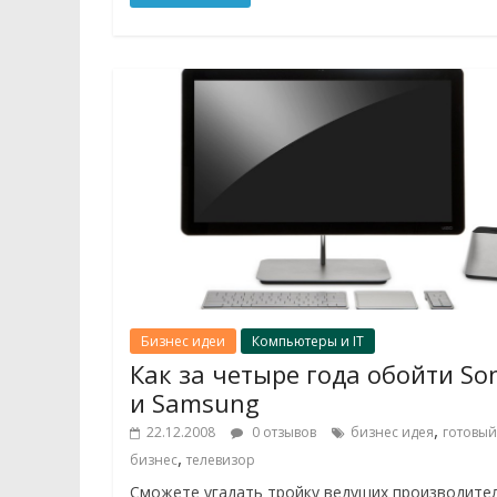
Бизнес идеи
Компьютеры и IT
Как за четыре года обойти So
и Samsung
,
22.12.2008
0 отзывов
бизнес идея
готовый
,
бизнес
телевизор
Сможете угадать тройку ведущих производите