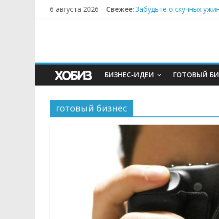
6 августа 2026
Свежее:
Забудьте о скучных ужи
Небо зовёт: как бизнес
Кофейная революция в м
Как простая наклейка з
Секрет супергидратации
БИЗНЕС-ИДЕИ
ГОТОВЫЙ БИ
готовый бизнес