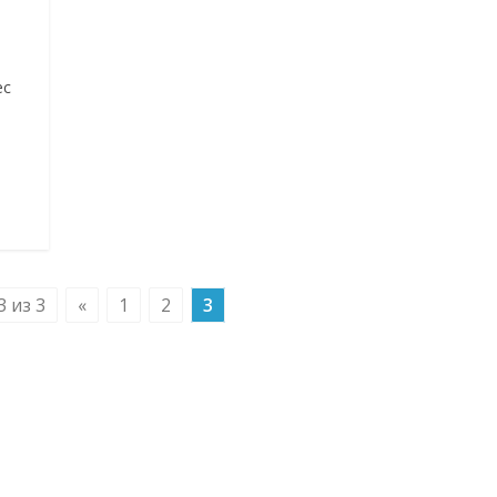
й
ес
 из 3
«
1
2
3