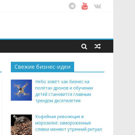
ом десятилетия
этим летом
рендом здорового питания
Свежие бизнес-идеи
Небо зовёт: как бизнес на
полётах дронов и обучении
детей становится главным
трендом десятилетия
Кофейная революция в
морозилке: замороженные
сливки меняют утренний ритуал