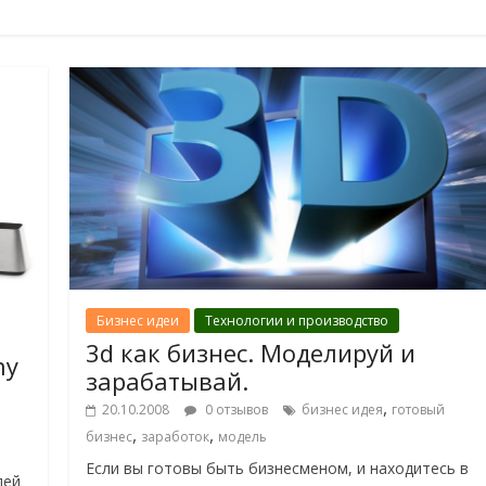
Бизнес идеи
Технологии и производство
3d как бизнес. Моделируй и
ny
зарабатывай.
,
20.10.2008
0 отзывов
бизнес идея
готовый
,
,
бизнес
заработок
модель
Если вы готовы быть бизнесменом, и находитесь в
лей