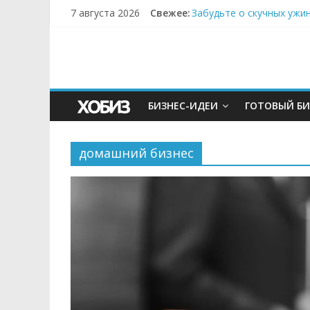
7 августа 2026
Свежее:
Забудьте о скучных ужи
Небо зовёт: как бизнес
Кофейная революция в м
Как простая наклейка з
Секрет супергидратации
БИЗНЕС-ИДЕИ
ГОТОВЫЙ БИ
домашний бизнес