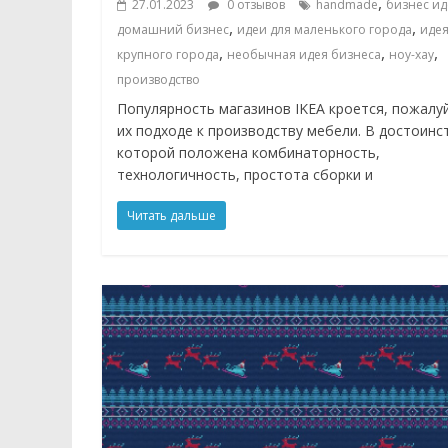
,
27.01.2023
0 отзывов
handmade
бизнес ид
,
,
домашний бизнес
идеи для маленького города
идея
,
,
,
крупного города
необычная идея бизнеса
ноу-хау
производство
Популярность магазинов IKEA кроется, пожалуй
их подходе к производству мебели. В достоинс
которой положена комбинаторность,
технологичность, простота сборки и
Читать дальше