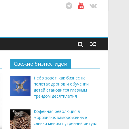
ом десятилетия
этим летом
рендом здорового питания
Свежие бизнес-идеи
Небо зовёт: как бизнес на
полётах дронов и обучении
детей становится главным
трендом десятилетия
Кофейная революция в
морозилке: замороженные
сливки меняют утренний ритуал