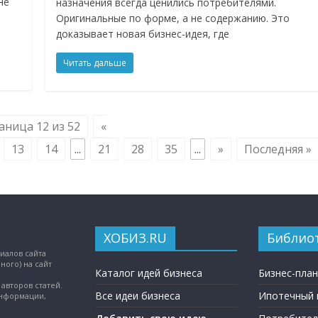
не
назначения всегда ценились потребителями.
Оригинальные по форме, а не содержанию. Это
доказывает новая бизнес-идея, где
Читать дальше
аница 12 из 52
«
13
14
...
21
28
35
...
»
Последняя »
ХОБИЗ.RU
Библио
иалов сайта
ного) на сайт
Каталог идей бизнеса
Бизнес-пла
авторов статей.
Все идеи бизнеса
Ипотечный 
информации,