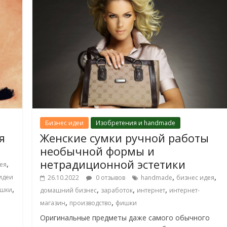
Бизнес идеи
Изобретения и handmade
я
Женские сумки ручной работы
необычной формы и
нетрадиционной эстетики
,
ея
,
,
идеи
26.10.2022
0 отзывов
handmade
бизнес идея
,
,
,
,
ошки
домашний бизнес
заработок
интернет
интернет-
,
,
магазин
производство
фишки
Оригинальные предметы даже самого обычного