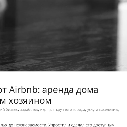
т Airbnb: аренда дома
ым хозяином
,
,
,
,
ий бизнес
заработок
идея для крупного города
услуги населению
лья до неузнаваемости. Упростил и сделал его доступным