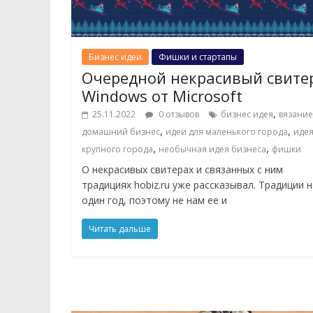
Бизнес идеи
Фишки и стартапы
Очередной некрасивый свите
Windows от Microsoft
,
25.11.2022
0 отзывов
бизнес идея
вязание
,
,
домашний бизнес
идеи для маленького города
идея
,
,
крупного города
необычная идея бизнеса
фишки
О некрасивых свитерах и связанных с ним
традициях hobiz.ru уже рассказывал. Традиции н
один год, поэтому не нам ее и
Читать дальше