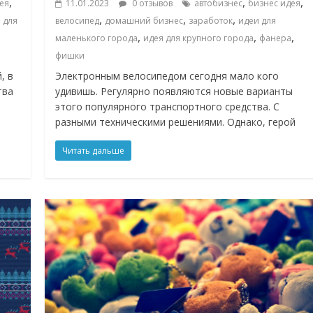
,
,
,
ея
11.01.2023
0 отзывов
автобизнес
бизнес идея
,
,
,
 для
велосипед
домашний бизнес
заработок
идеи для
,
,
,
маленького города
идея для крупного города
фанера
фишки
, в
Электронным велосипедом сегодня мало кого
тва
удивишь. Регулярно появляются новые варианты
этого популярного транспортного средства. С
разными техническими решениями. Однако, герой
Читать дальше