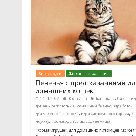
Бизнес идеи
Животные и растения
Печенья с предсказаниями дл
домашних кошек
,
14.11.2022
0 отзывов
handmade
бизнес ид
,
,
,
домашние животные
домашний бизнес
заработок
,
,
для маленького города
идея для крупного города
к
,
,
ноу-хау
производство
свободная ниша
Форма игрушек для домашних питомцев может