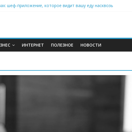
нах: шеф-приложение, которое видит вашу еду насквозь
 на полётах дронов и обучении детей становится главным тренд
орозилке: замороженные сливки меняют утренний ритуал
аставляет миллионы людей не забывать о самом важном креме 
: почему кокосовая вода с пребиотиками становится главным т
ЗНЕС
ИНТЕРНЕТ
ПОЛЕЗНОЕ
НОВОСТИ