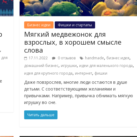
Бизнес идеи
Фишки и стартапы
р
Мягкий медвежонок для
взрослых, в хорошем смысле
слова
,
,
,
 для
17.11.2022
0 отзывов
handmade
бизнес идея
,
,
,
домашний бизнес
игрушки
идеи для маленького города
,
,
идея для крупного города
интернет
фишки
е
Даже повзрослев, многие люди остаются в душе
детьми. С соответствующими желаниями и
привычками. Например, привычка обнимать мягкую
игрушку во сне.
Читать дальше