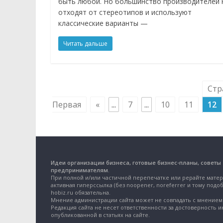
быть любой. Но большинство производителей 
отходят от стереотипов и используют
классические варианты —
Читать дальше
Стр
Первая
«
...
7
...
10
11
12
Идеи организации бизнеса, готовые бизнес-планы, советы
предпринимателям.
При полной и/или частичной перепечатке или рерайте матер
активная гиперссылка (без noopener, noreferrer и тому подоб
hobiz.ru обязательна.
Мнение администрации сайта может не совпадать с мнением 
Редакция сайта не несет ответственности за достоверность 
опубликованной в статьях на сайте.