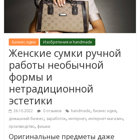
Бизнес идеи
Изобретения и handmade
Женские сумки ручной
работы необычной
формы и
нетрадиционной
эстетики
,
,
26.10.2022
0 отзывов
handmade
бизнес идея
,
,
,
,
домашний бизнес
заработок
интернет
интернет-магазин
,
производство
фишки
Оригинальные предметы даже