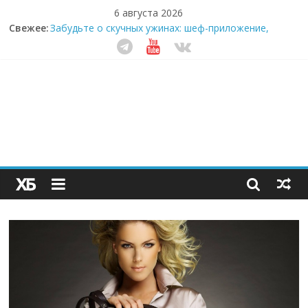
6 августа 2026
Свежее:
Забудьте о скучных ужинах: шеф-приложение,
которое видит вашу еду насквозь
Небо зовёт: как бизнес на полётах дронов и
обучении детей становится главным трендом
десятилетия
Кофейная революция в морозилке: замороженные
сливки меняют утренний ритуал
Как простая наклейка заставляет миллионы людей
не забывать о самом важном креме этим летом
Секрет супергидратации: почему кокосовая вода с
пребиотиками становится главным трендом
здорового питания