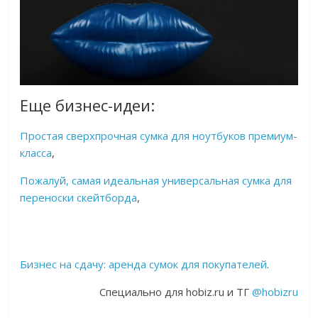
Еще бизнес-идеи:
Простая сверхпрочная сумка для ноутбуков премиум-
класса
,
Пожалуй, самая идеальная универсальная сумка для
переноски скейтборда
,
Бизнес на сдачу: аренда сумок для покупателей
.
Специально для hobiz.ru и ТГ
@hobizru