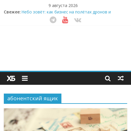
9 августа 2026
Свежее:
Небо зовёт: как бизнес на полётах дронов и
обучении детей становится главным трендом
десятилетия
Кофейная революция в морозилке: замороженные
сливки меняют утренний ритуал
Как простая наклейка заставляет миллионы людей
не забывать о самом важном креме этим летом
Секрет супергидратации: почему кокосовая вода с
пребиотиками становится главным трендом
здорового питания
Забудьте о скучных ужинах: шеф-приложение,
которое видит вашу еду насквозь
абонентский ящик