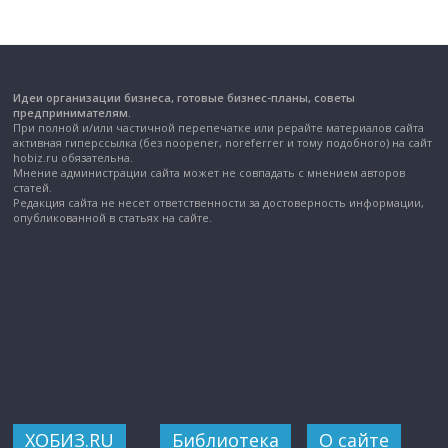
Идеи организации бизнеса, готовые бизнес-планы, советы
предпринимателям.
При полной и/или частичной перепечатке или рерайте материалов сайта
активная гиперссылка (без noopener, noreferrer и тому подобного) на сайт
hobiz.ru обязательна.
Мнение администрации сайта может не совпадать с мнением авторов
статей.
Редакция сайта не несет ответственности за достоверность информации,
опубликованной в статьях на сайте.
ХОБИЗ.RU
Библиотека
О сайте