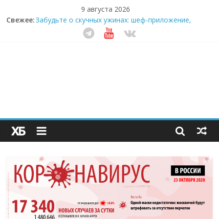
9 августа 2026
Свежее:
Забудьте о скучных ужинах: шеф-приложение,
которое видит вашу еду насквозь
Небо зовёт: как бизнес на полётах дронов и
обучении детей становится главным трендом
десятилетия
Кофейная революция в морозилке: замороженные
сливки меняют утренний ритуал
Как простая наклейка заставляет миллионы людей
не забывать о самом важном креме этим летом
Секрет супергидратации: почему кокосовая вода с
пребиотиками становится главным трендом
здорового питания