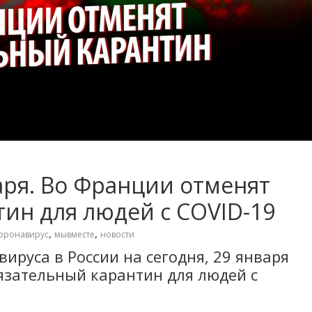
аря. Во Франции отменят
ин для людей с COVID-19
,
,
оронавирус
мывместе
новости
ируса в России на сегодня, 29 января
язательный карантин для людей с