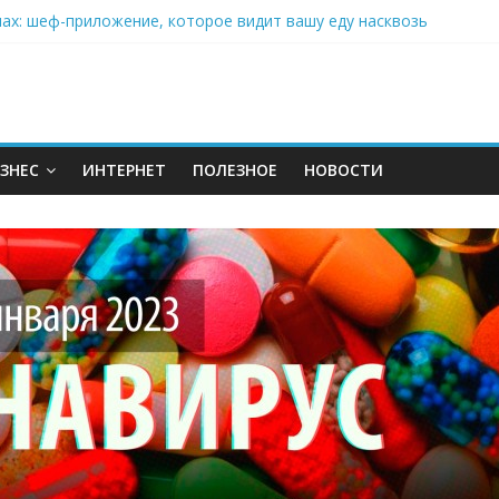
нах: шеф-приложение, которое видит вашу еду насквозь
 на полётах дронов и обучении детей становится главным тренд
орозилке: замороженные сливки меняют утренний ритуал
аставляет миллионы людей не забывать о самом важном креме 
: почему кокосовая вода с пребиотиками становится главным т
ЗНЕС
ИНТЕРНЕТ
ПОЛЕЗНОЕ
НОВОСТИ