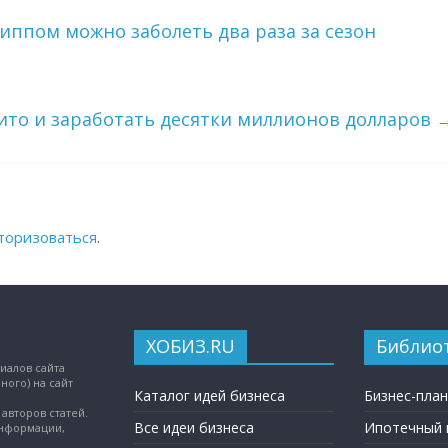
иппом можно заболеть два раза за сезон
ито и заработать десятки миллионов долларов
торизоваться
.
ХОБИЗ.RU
Библио
иалов сайта
ного) на сайт
Каталог идей бизнеса
Бизнес-пла
авторов статей.
Все идеи бизнеса
Ипотечный 
информации,