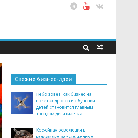
ом десятилетия
этим летом
рендом здорового питания
Свежие бизнес-идеи
Небо зовёт: как бизнес на
полётах дронов и обучении
детей становится главным
трендом десятилетия
Кофейная революция в
морозилке: замороженные