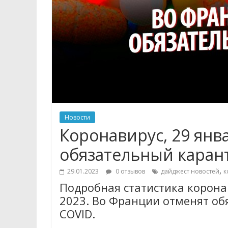
Новости
Коронавирус, 29 янв
обязательный карант
,
29.01.2023
0 отзывов
дайджест новостей
к
Подробная статистика коронав
2023. Во Франции отменят об
COVID.