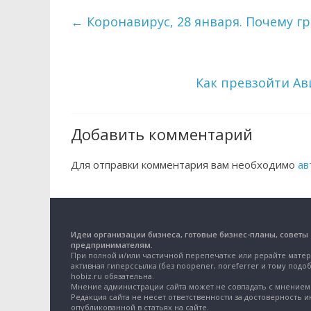
←
Коронавирус, 28 января. Почему гр
Как превзойти Ав
Добавить комментарий
Для отправки комментария вам необходимо
ав
Идеи организации бизнеса, готовые бизнес-планы, советы
предпринимателям.
При полной и/или частичной перепечатке или рерайте матер
активная гиперссылка (без noopener, noreferrer и тому подоб
hobiz.ru обязательна.
Мнение администрации сайта может не совпадать с мнением 
Редакция сайта не несет ответственности за достоверность 
опубликованной в статьях на сайте.