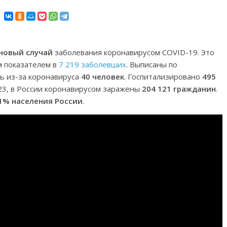
 новый случай
заболевания коронавирусом COVID-19. Это
 показателем в
7 219 заболевших
. Выписаны по
сь из-за коронавируса
40 человек
. Госпитализировано
495
023, в России коронавирусом заражены
204 121 гражданин
.
1% населения России
.