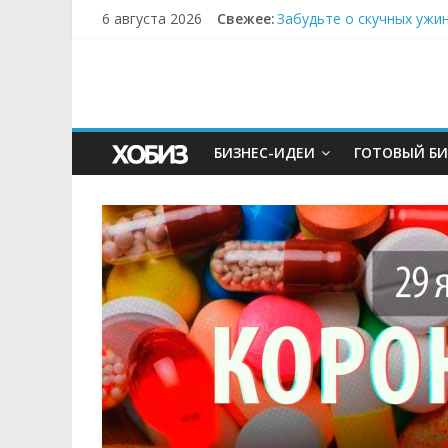
6 августа 2026
Свежее:
Забудьте о скучных ужи
Небо зовёт: как бизнес
Кофейная революция в м
Как простая наклейка з
Секрет супергидратации
БИЗНЕС-ИДЕИ
ГОТОВЫЙ БИ