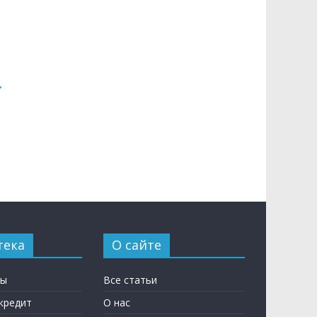
→
тека
О сайте
ны
Все статьи
кредит
О нас