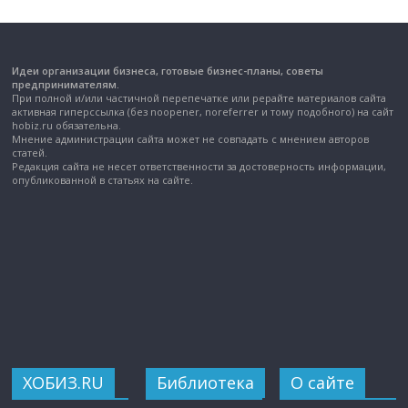
Идеи организации бизнеса, готовые бизнес-планы, советы
предпринимателям.
При полной и/или частичной перепечатке или рерайте материалов сайта
активная гиперссылка (без noopener, noreferrer и тому подобного) на сайт
hobiz.ru обязательна.
Мнение администрации сайта может не совпадать с мнением авторов
статей.
Редакция сайта не несет ответственности за достоверность информации,
опубликованной в статьях на сайте.
ХОБИЗ.RU
Библиотека
О сайте