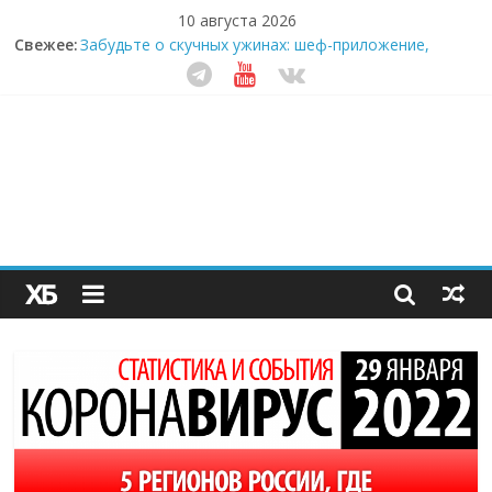
10 августа 2026
Свежее:
Забудьте о скучных ужинах: шеф-приложение,
которое видит вашу еду насквозь
Небо зовёт: как бизнес на полётах дронов и
обучении детей становится главным трендом
десятилетия
Кофейная революция в морозилке: замороженные
сливки меняют утренний ритуал
Как простая наклейка заставляет миллионы людей
не забывать о самом важном креме этим летом
Секрет супергидратации: почему кокосовая вода с
пребиотиками становится главным трендом
здорового питания