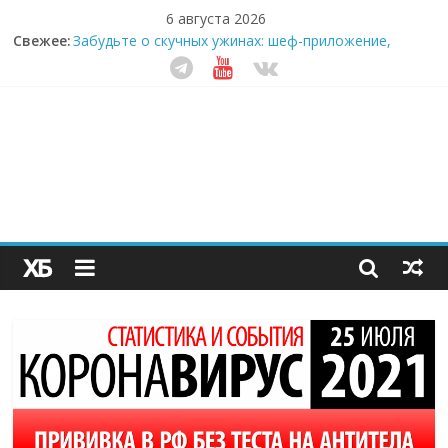
6 августа 2026
Свежее:
Забудьте о скучных ужинах: шеф-приложение,
которое видит вашу еду насквозь
Небо зовёт: как бизнес на полётах дронов и
обучении детей становится главным трендом
десятилетия
Кофейная революция в морозилке: замороженные
сливки меняют утренний ритуал
Как простая наклейка заставляет миллионы людей
не забывать о самом важном креме этим летом
Секрет супергидратации: почему кокосовая вода с
пребиотиками становится главным трендом
здорового питания