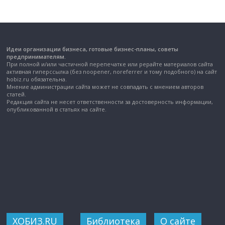
Идеи организации бизнеса, готовые бизнес-планы, советы
предпринимателям.
При полной и/или частичной перепечатке или рерайте материалов сайта
активная гиперссылка (без noopener, noreferrer и тому подобного) на сайт
hobiz.ru обязательна.
Мнение администрации сайта может не совпадать с мнением авторов
статей.
Редакция сайта не несет ответственности за достоверность информации,
опубликованной в статьях на сайте.
ХОБИЗ.RU
Библиотека
О сайте