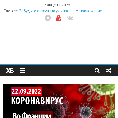
7 августа 2026
Свежее:
Забудьте о скучных ужинах: шеф-приложение,
которое видит вашу еду насквозь
Небо зовёт: как бизнес на полётах дронов и
обучении детей становится главным трендом
десятилетия
Кофейная революция в морозилке: замороженные
сливки меняют утренний ритуал
Как простая наклейка заставляет миллионы людей
не забывать о самом важном креме этим летом
Секрет супергидратации: почему кокосовая вода с
пребиотиками становится главным трендом
здорового питания