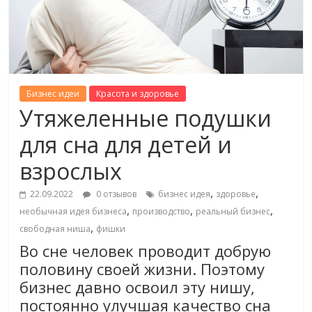
Бизнес идеи
Красота и здоровье
Утяжеленные подушки
для сна для детей и
взрослых
,
,
22.09.2022
0 отзывов
бизнес идея
здоровье
,
,
,
необычная идея бизнеса
производство
реальный бизнес
,
свободная ниша
фишки
Во сне человек проводит добрую
половину своей жизни. Поэтому
бизнес давно освоил эту нишу,
постоянно улучшая качество сна