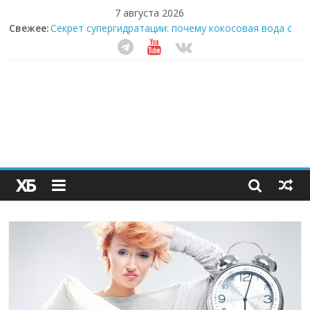
7 августа 2026
Свежее:
Секрет супергидратации: почему кокосовая вода с
пребиотиками становится главным трендом
здорового питания
Забудьте о скучных ужинах: шеф-приложение,
которое видит вашу еду насквозь
Небо зовёт: как бизнес на полётах дронов и
обучении детей становится главным трендом
десятилетия
Кофейная революция в морозилке: замороженные
сливки меняют утренний ритуал
Как простая наклейка заставляет миллионы людей
не забывать о самом важном креме этим летом