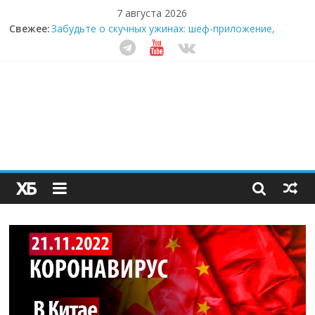
7 августа 2026
Свежее:
Забудьте о скучных ужинах: шеф-приложение,
которое видит вашу еду насквозь
Небо зовёт: как бизнес на полётах дронов и
обучении детей становится главным трендом
десятилетия
Кофейная революция в морозилке: замороженные
сливки меняют утренний ритуал
Как простая наклейка заставляет миллионы людей
не забывать о самом важном креме этим летом
Секрет супергидратации: почему кокосовая вода с
пребиотиками становится главным трендом
здорового питания