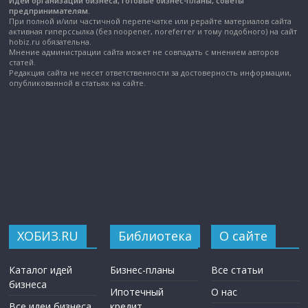
Идеи организации бизнеса, готовые бизнес-планы, советы
предпринимателям.
При полной и/или частичной перепечатке или рерайте материалов сайта
активная гиперссылка (без noopener, noreferrer и тому подобного) на сайт
hobiz.ru обязательна.
Мнение администрации сайта может не совпадать с мнением авторов
статей.
Редакция сайта не несет ответственности за достоверность информации,
опубликованной в статьях на сайте.
ХОБИЗ.RU
Библиотека
О сайте
Каталог идей
Бизнес-планы
Все статьи
бизнеса
Ипотечный
О нас
Все идеи бизнеса
кредит