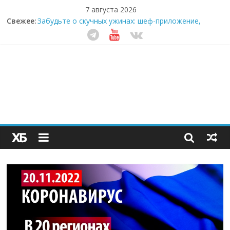
7 августа 2026
Свежее:
Забудьте о скучных ужинах: шеф-приложение,
которое видит вашу еду насквозь
Небо зовёт: как бизнес на полётах дронов и
обучении детей становится главным трендом
десятилетия
Кофейная революция в морозилке: замороженные
сливки меняют утренний ритуал
Как простая наклейка заставляет миллионы людей
не забывать о самом важном креме этим летом
Секрет супергидратации: почему кокосовая вода с
пребиотиками становится главным трендом
здорового питания